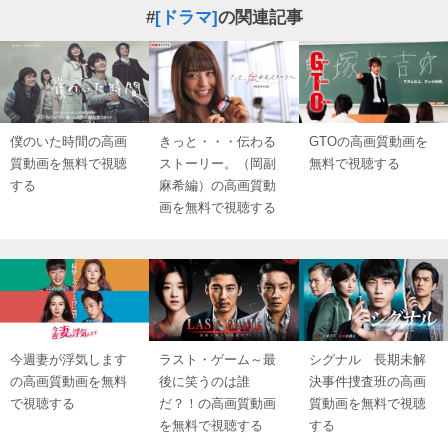
#
[ドラマ]
の関連記事
僕のいた時間の高画
きっと・・・伝わる
GTOの高画質動画を
質動画を無料で視聴
ストーリー。（岡副
無料で視聴する
する
麻希編）の高画質動
画を無料で視聴する
今週妻が浮気します
ラスト・ゲーム～最
シグナル 長期未解
の高画質動画を無料
後に笑うのは誰
決事件捜査班の高画
で視聴する
だ？！の高画質動画
質動画を無料で視聴
を無料で視聴する
する