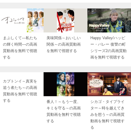
まぶしくて―私たち
美味関係～おいしい
Happy Valley/ハッピ
の輝く時間―の高画
関係～の高画質動画
ー・バレー 復讐の町
質動画を無料で視聴
を無料で視聴する
シリーズ2の高画質動
する
画を無料で視聴する
カプトンイ～真実を
追う者たち～の高画
質動画を無料で視聴
する
番人！～もう一度、
シカゴ・タイプライ
キミを守る～の高画
ター～時を越えてき
質動画を無料で視聴
みを想う～の高画質
する
動画を無料で視聴す
る