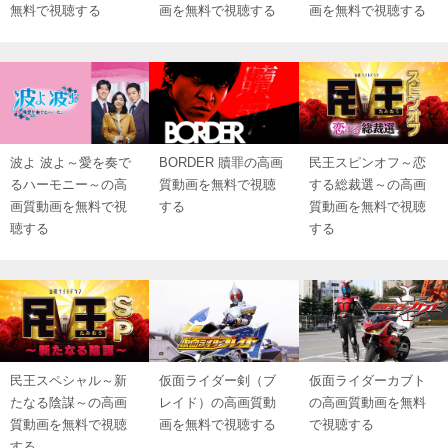
無料で視聴する
画を無料で視聴する
画を無料で視聴する
波よ 波よ～愛を奏で
BORDER 贖罪の高画
民王スピンオフ～恋
るハーモニー～の高
質動画を無料で視聴
する総裁選～の高画
画質動画を無料で視
する
質動画を無料で視聴
聴する
する
民王スペシャル～新
仮面ライダー剣（ブ
仮面ライダーカブト
たなる陰謀～の高画
レイド）の高画質動
の高画質動画を無料
質動画を無料で視聴
画を無料で視聴する
で視聴する
する