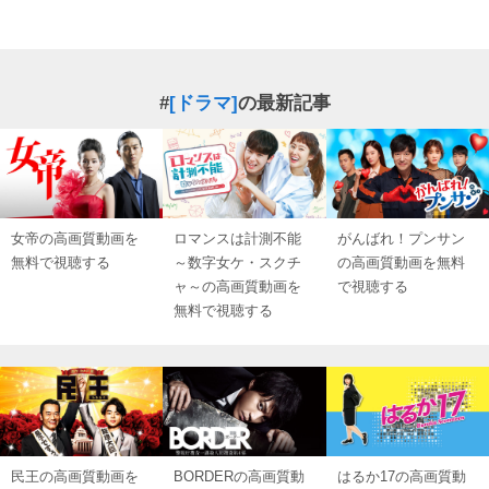
#
[ドラマ]
の最新記事
女帝の高画質動画を
ロマンスは計測不能
がんばれ！プンサン
無料で視聴する
～数字女ケ・スクチ
の高画質動画を無料
ャ～の高画質動画を
で視聴する
無料で視聴する
民王の高画質動画を
BORDERの高画質動
はるか17の高画質動