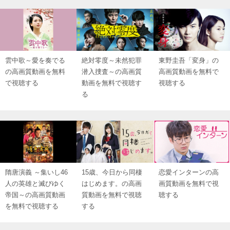
雲中歌～愛を奏でる
絶対零度～未然犯罪
東野圭吾「変身」の
の高画質動画を無料
潜入捜査～の高画質
高画質動画を無料で
で視聴する
動画を無料で視聴す
視聴する
る
隋唐演義 ～集いし46
15歳、今日から同棲
恋愛インターンの高
人の英雄と滅びゆく
はじめます。の高画
画質動画を無料で視
帝国～の高画質動画
質動画を無料で視聴
聴する
を無料で視聴する
する