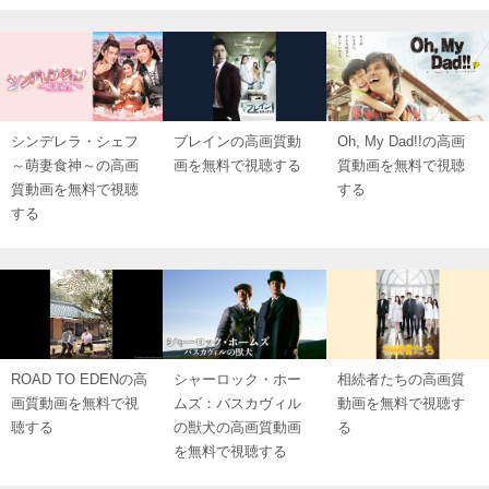
シンデレラ・シェフ
ブレインの高画質動
Oh, My Dad!!の高画
～萌妻食神～の高画
画を無料で視聴する
質動画を無料で視聴
質動画を無料で視聴
する
する
ROAD TO EDENの高
シャーロック・ホー
相続者たちの高画質
画質動画を無料で視
ムズ：バスカヴィル
動画を無料で視聴す
聴する
の獣犬の高画質動画
る
を無料で視聴する