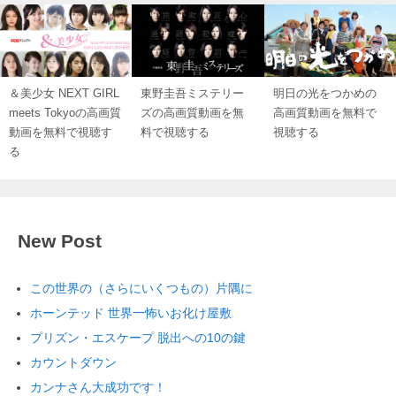
＆美少女 NEXT GIRL
東野圭吾ミステリー
明日の光をつかめの
meets Tokyoの高画質
ズの高画質動画を無
高画質動画を無料で
動画を無料で視聴す
料で視聴する
視聴する
る
New Post
この世界の（さらにいくつもの）片隅に
ホーンテッド 世界一怖いお化け屋敷
プリズン・エスケープ 脱出への10の鍵
カウントダウン
カンナさん大成功です！