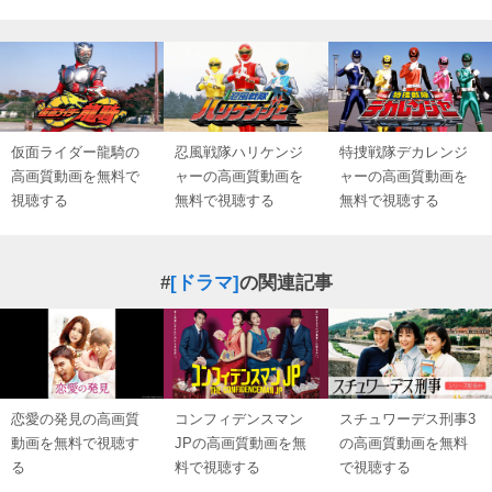
仮面ライダー龍騎の
忍風戦隊ハリケンジ
特捜戦隊デカレンジ
高画質動画を無料で
ャーの高画質動画を
ャーの高画質動画を
視聴する
無料で視聴する
無料で視聴する
#
[ドラマ]
の関連記事
恋愛の発見の高画質
コンフィデンスマン
スチュワーデス刑事3
動画を無料で視聴す
JPの高画質動画を無
の高画質動画を無料
る
料で視聴する
で視聴する