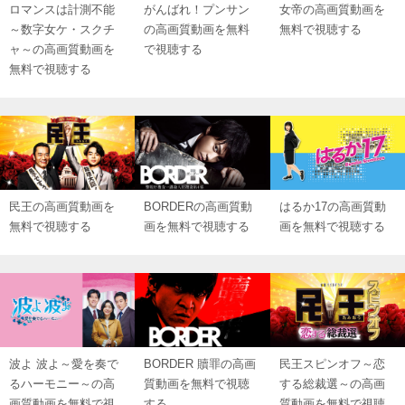
ロマンスは計測不能
がんばれ！プンサン
女帝の高画質動画を
～数字女ケ・スクチ
の高画質動画を無料
無料で視聴する
ャ～の高画質動画を
で視聴する
無料で視聴する
民王の高画質動画を
BORDERの高画質動
はるか17の高画質動
無料で視聴する
画を無料で視聴する
画を無料で視聴する
波よ 波よ～愛を奏で
BORDER 贖罪の高画
民王スピンオフ～恋
るハーモニー～の高
質動画を無料で視聴
する総裁選～の高画
画質動画を無料で視
する
質動画を無料で視聴