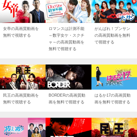
女帝の高画質動画を
ロマンスは計測不能
がんばれ！プンサン
無料で視聴する
～数字女ケ・スクチ
の高画質動画を無料
ャ～の高画質動画を
で視聴する
無料で視聴する
民王の高画質動画を
BORDERの高画質動
はるか17の高画質動
無料で視聴する
画を無料で視聴する
画を無料で視聴する