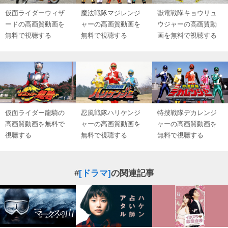
仮面ライダーウィザ
魔法戦隊マジレンジ
獣電戦隊キョウリュ
ードの高画質動画を
ャーの高画質動画を
ウジャーの高画質動
無料で視聴する
無料で視聴する
画を無料で視聴する
仮面ライダー龍騎の
忍風戦隊ハリケンジ
特捜戦隊デカレンジ
高画質動画を無料で
ャーの高画質動画を
ャーの高画質動画を
視聴する
無料で視聴する
無料で視聴する
#
[ドラマ]
の関連記事