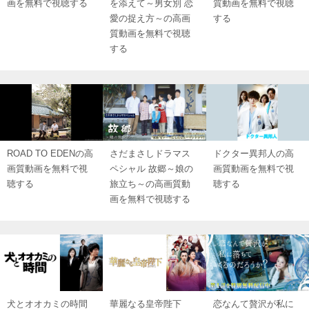
画を無料で視聴する
を添えて～男女別 恋
質動画を無料で視聴
愛の捉え方～の高画
する
質動画を無料で視聴
する
ROAD TO EDENの高
さだまさしドラマス
ドクター異邦人の高
画質動画を無料で視
ペシャル 故郷～娘の
画質動画を無料で視
聴する
旅立ち～の高画質動
聴する
画を無料で視聴する
犬とオオカミの時間
華麗なる皇帝陛下
恋なんて贅沢が私に