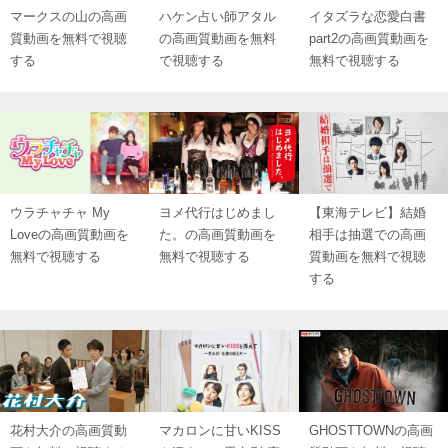
マークスの山の高画
ハケン占い師アタル
イタズラな恋愛白書
質動画を無料で視聴
の高画質動画を無料
part2の高画質動画を
する
で視聴する
無料で視聴する
ウラチャチャ My
ヨメ代行はじめまし
【東海テレビ】結婚
Loveの高画質動画を
た。の高画質動画を
相手は抽選での高画
無料で視聴する
無料で視聴する
質動画を無料で視聴
する
花村大介の高画質動
マカロンに甘いKISS
GHOSTTOWNの高画