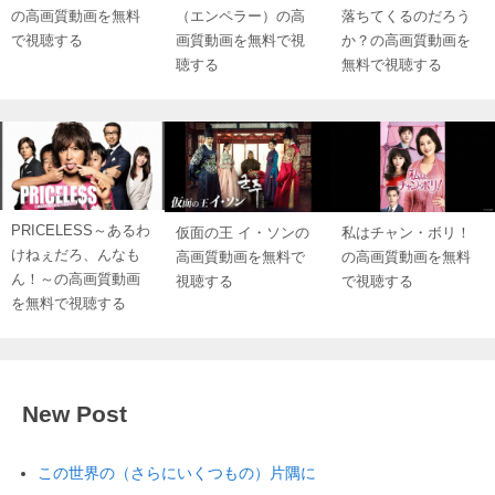
の高画質動画を無料
（エンペラー）の高
落ちてくるのだろう
で視聴する
画質動画を無料で視
か？の高画質動画を
聴する
無料で視聴する
PRICELESS～あるわ
仮面の王 イ・ソンの
私はチャン・ボリ！
けねぇだろ、んなも
高画質動画を無料で
の高画質動画を無料
ん！～の高画質動画
視聴する
で視聴する
を無料で視聴する
New Post
この世界の（さらにいくつもの）片隅に