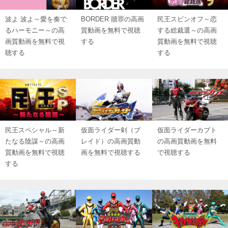
波よ 波よ～愛を奏で
BORDER 贖罪の高画
民王スピンオフ～恋
るハーモニー～の高
質動画を無料で視聴
する総裁選～の高画
画質動画を無料で視
する
質動画を無料で視聴
聴する
する
民王スペシャル～新
仮面ライダー剣（ブ
仮面ライダーカブト
たなる陰謀～の高画
レイド）の高画質動
の高画質動画を無料
質動画を無料で視聴
画を無料で視聴する
で視聴する
する