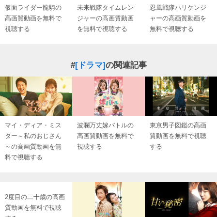
仮面ライダー龍騎の
未来戦隊タイムレン
忍風戦隊ハリケンジ
高画質動画を無料で
ジャーの高画質動画
ャーの高画質動画を
視聴する
を無料で視聴する
無料で視聴する
#
[ドラマ]
の関連記事
マイ・ディア・ミス
波瀾万丈嫁バトルの
東京男子図鑑の高画
ター～私のおじさん
高画質動画を無料で
質動画を無料で視聴
～の高画質動画を無
視聴する
する
料で視聴する
2度目の二十歳の高画
質動画を無料で視聴