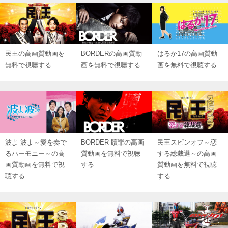
民王の高画質動画を
BORDERの高画質動
はるか17の高画質動
無料で視聴する
画を無料で視聴する
画を無料で視聴する
波よ 波よ～愛を奏で
BORDER 贖罪の高画
民王スピンオフ～恋
るハーモニー～の高
質動画を無料で視聴
する総裁選～の高画
画質動画を無料で視
する
質動画を無料で視聴
聴する
する