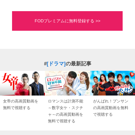
FODプレミアムに無料登録する >>
#
[ドラマ]
の最新記事
女帝の高画質動画を
ロマンスは計測不能
がんばれ！プンサン
無料で視聴する
～数字女ケ・スクチ
の高画質動画を無料
ャ～の高画質動画を
で視聴する
無料で視聴する