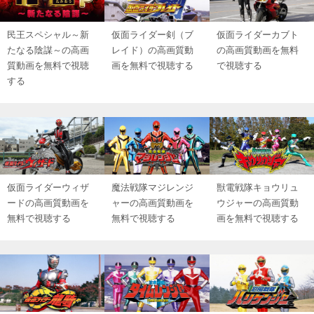
民王スペシャル～新
仮面ライダー剣（ブ
仮面ライダーカブト
たなる陰謀～の高画
レイド）の高画質動
の高画質動画を無料
質動画を無料で視聴
画を無料で視聴する
で視聴する
する
仮面ライダーウィザ
魔法戦隊マジレンジ
獣電戦隊キョウリュ
ードの高画質動画を
ャーの高画質動画を
ウジャーの高画質動
無料で視聴する
無料で視聴する
画を無料で視聴する