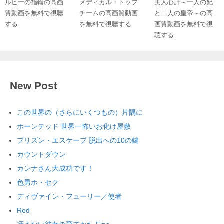
ルビーの指輪の高画
メディカル・トップ
美人心計～一人の妃
質動画を無料で視聴
チームの高画質動画
と二人の皇帝～の高
する
を無料で視聴する
画質動画を無料で視
聴する
New Post
この世界の（さらにいくつもの）片隅に
ホーンテッド 世界一怖いお化け屋敷
プリズン・エスケープ 脱出への10の鍵
カウントダウン
カンナさん大成功です！
色男ホ・セク
ディヴァイン・フューリー／使者
Red