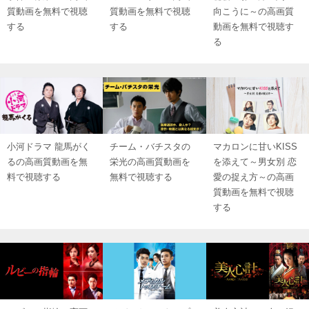
質動画を無料で視聴
質動画を無料で視聴
向こうに～の高画質
する
する
動画を無料で視聴す
る
小河ドラマ 龍馬がく
チーム・バチスタの
マカロンに甘いKISS
るの高画質動画を無
栄光の高画質動画を
を添えて～男女別 恋
料で視聴する
無料で視聴する
愛の捉え方～の高画
質動画を無料で視聴
する