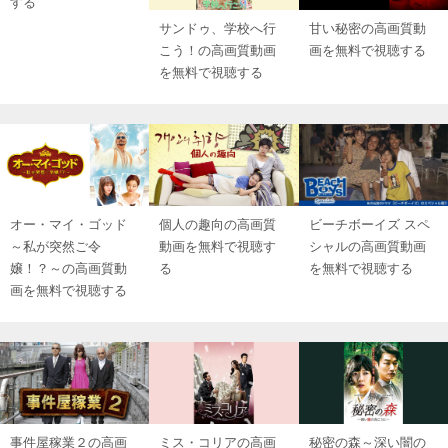
する
サンドゥ、学校へ行
甘い秘密の高画質動
こう！の高画質動画
画を無料で視聴する
を無料で視聴する
オー・マイ・ゴッド
個人の趣向の高画質
ビーチボーイズ スペ
～私が突然ご令
動画を無料で視聴す
シャルの高画質動画
嬢！？～の高画質動
る
を無料で視聴する
画を無料で視聴する
事件屋稼業２の高画
ミス・コリアの高画
秘密の森～深い闇の