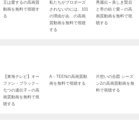
王は愛するの高画質
私たちがプロポーズ
秀麗伝～美しき賢后
動画を無料で視聴す
されないのには、101
と帝の紡ぐ愛～の高
る
の理由があ…の高画
画質動画を無料で視
質動画を無料で視聴
聴する
する
【東海テレビ】オー
A－TEENの高画質動
片想いの合図 シーズ
ファン・ブラック～
画を無料で視聴する
ン2の高画質動画を無
七つの遺伝子～の高
料で視聴する
画質動画を無料で視
聴する