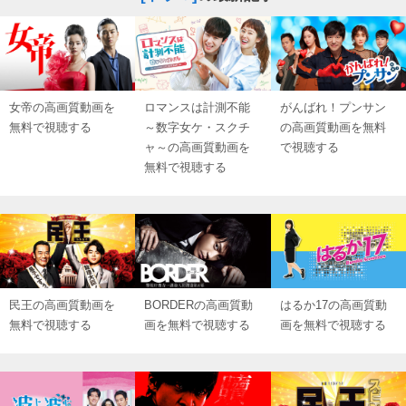
女帝の高画質動画を
ロマンスは計測不能
がんばれ！プンサン
無料で視聴する
～数字女ケ・スクチ
の高画質動画を無料
ャ～の高画質動画を
で視聴する
無料で視聴する
民王の高画質動画を
BORDERの高画質動
はるか17の高画質動
無料で視聴する
画を無料で視聴する
画を無料で視聴する