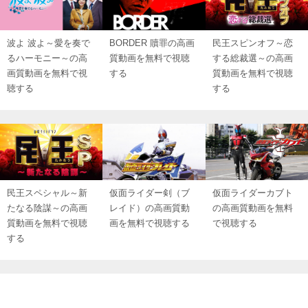
波よ 波よ～愛を奏で
BORDER 贖罪の高画
民王スピンオフ～恋
るハーモニー～の高
質動画を無料で視聴
する総裁選～の高画
画質動画を無料で視
する
質動画を無料で視聴
聴する
する
民王スペシャル～新
仮面ライダー剣（ブ
仮面ライダーカブト
たなる陰謀～の高画
レイド）の高画質動
の高画質動画を無料
質動画を無料で視聴
画を無料で視聴する
で視聴する
する