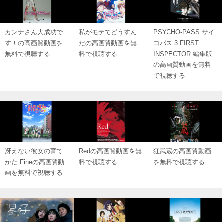
カンナさん大成功で
私がモテてどうすん
PSYCHO-PASS サイ
す！の高画質動画を
だの高画質動画を無
コパス 3 FIRST
無料で視聴する
料で視聴する
INSPECTOR 編集版
の高画質動画を無料
で視聴する
冴えない彼女の育て
Redの高画質動画を無
狂武蔵の高画質動画
かた Fineの高画質動
料で視聴する
を無料で視聴する
画を無料で視聴する