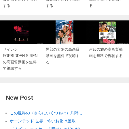
する
する
る
サイレン
黒部の太陽の高画質
岸辺の旅の高画質動
FORBIDDEN SIREN
動画を無料で視聴す
画を無料で視聴する
の高画質動画を無料
る
で視聴する
New Post
この世界の（さらにいくつもの）片隅に
ホーンテッド 世界一怖いお化け屋敷
プリズン・エスケープ 脱出への10の鍵