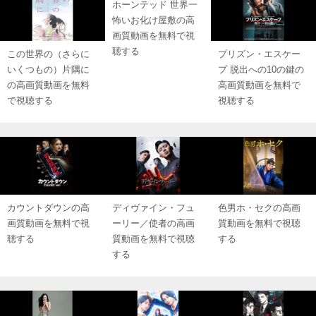
ホーンテッド 世界一
怖いお化け屋敷の高
画質動画を無料で視
聴する
この世界の（さらに
プリズン・エスケー
いくつもの）片隅に
プ 脱出への10の鍵の
の高画質動画を無料
高画質動画を無料で
で視聴する
視聴する
カウントダウンの高
ディヴァイン・フュ
色男ホ・セクの高画
画質動画を無料で視
ーリー／使者の高画
質動画を無料で視聴
聴する
質動画を無料で視聴
する
する