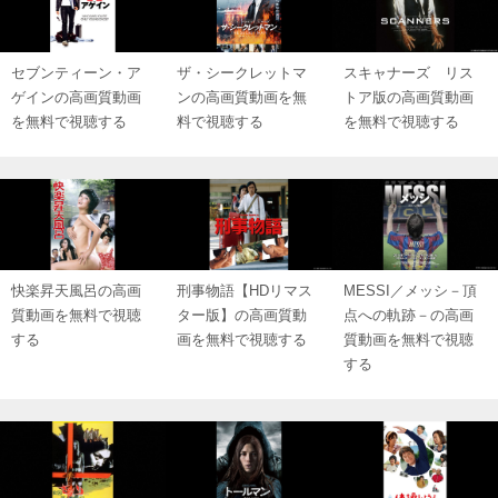
セブンティーン・ア
ザ・シークレットマ
スキャナーズ リス
ゲインの高画質動画
ンの高画質動画を無
トア版の高画質動画
を無料で視聴する
料で視聴する
を無料で視聴する
快楽昇天風呂の高画
刑事物語【HDリマス
MESSI／メッシ－頂
質動画を無料で視聴
ター版】の高画質動
点への軌跡－の高画
する
画を無料で視聴する
質動画を無料で視聴
する