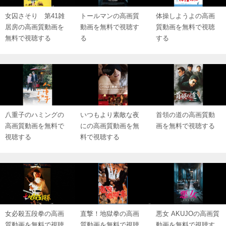
女囚さそり 第41雑
トールマンの高画質
体操しようよの高画
居房の高画質動画を
動画を無料で視聴す
質動画を無料で視聴
無料で視聴する
る
する
八重子のハミングの
いつもより素敵な夜
首領の道の高画質動
高画質動画を無料で
にの高画質動画を無
画を無料で視聴する
視聴する
料で視聴する
女必殺五段拳の高画
直撃！地獄拳の高画
悪女 AKUJOの高画質
質動画を無料で視聴
質動画を無料で視聴
動画を無料で視聴す