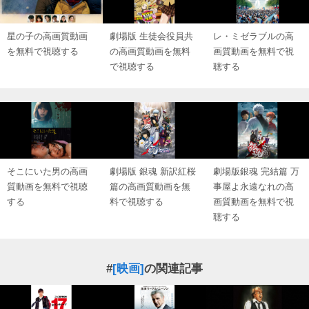
星の子の高画質動画
劇場版 生徒会役員共
レ・ミゼラブルの高
を無料で視聴する
の高画質動画を無料
画質動画を無料で視
で視聴する
聴する
そこにいた男の高画
劇場版 銀魂 新訳紅桜
劇場版銀魂 完結篇 万
質動画を無料で視聴
篇の高画質動画を無
事屋よ永遠なれの高
する
料で視聴する
画質動画を無料で視
聴する
#
[映画]
の関連記事