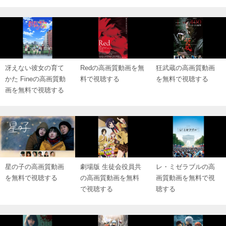
冴えない彼女の育て
Redの高画質動画を無
狂武蔵の高画質動画
かた Fineの高画質動
料で視聴する
を無料で視聴する
画を無料で視聴する
星の子の高画質動画
劇場版 生徒会役員共
レ・ミゼラブルの高
を無料で視聴する
の高画質動画を無料
画質動画を無料で視
で視聴する
聴する