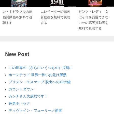
レ・ミゼラブルの高
エレベーターの高画
ピンク・レディ 女
画質動画を無料で視
質動画を無料で視聴
はそれを我慢できな
聴する
する
いッの高画質動画を
無料で視聴する
New Post
この世界の（さらにいくつもの）片隅に
ホーンテッド 世界一怖いお化け屋敷
プリズン・エスケープ 脱出への10の鍵
カウントダウン
カンナさん大成功です！
色男ホ・セク
ディヴァイン・フューリー／使者