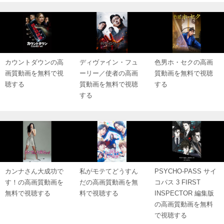
カウントダウンの高
ディヴァイン・フュ
色男ホ・セクの高画
画質動画を無料で視
ーリー／使者の高画
質動画を無料で視聴
聴する
質動画を無料で視聴
する
する
カンナさん大成功で
私がモテてどうすん
PSYCHO-PASS サイ
す！の高画質動画を
だの高画質動画を無
コパス 3 FIRST
無料で視聴する
料で視聴する
INSPECTOR 編集版
の高画質動画を無料
で視聴する