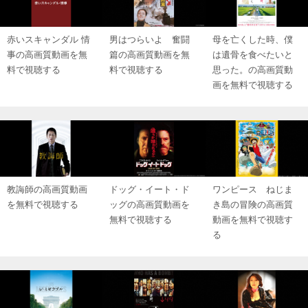
赤いスキャンダル 情
男はつらいよ 奮闘
母を亡くした時、僕
事の高画質動画を無
篇の高画質動画を無
は遺骨を食べたいと
料で視聴する
料で視聴する
思った。の高画質動
画を無料で視聴する
教誨師の高画質動画
ドッグ・イート・ド
ワンピース ねじま
を無料で視聴する
ッグの高画質動画を
き島の冒険の高画質
無料で視聴する
動画を無料で視聴す
る