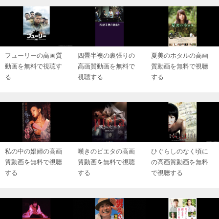
フューリーの高画質
四畳半襖の裏張りの
夏美のホタルの高画
動画を無料で視聴す
高画質動画を無料で
質動画を無料で視聴
る
視聴する
する
私の中の娼婦の高画
嘆きのピエタの高画
ひぐらしのなく頃に
質動画を無料で視聴
質動画を無料で視聴
の高画質動画を無料
する
する
で視聴する