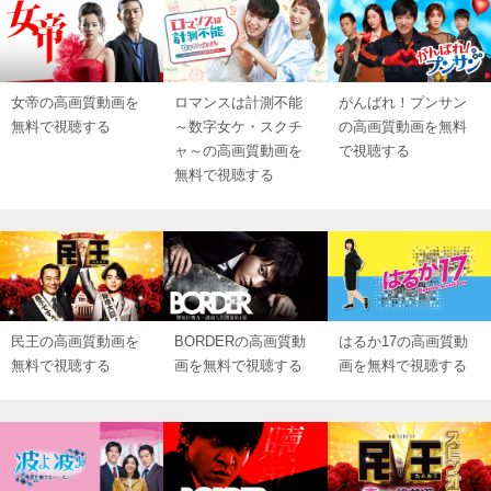
女帝の高画質動画を
ロマンスは計測不能
がんばれ！プンサン
無料で視聴する
～数字女ケ・スクチ
の高画質動画を無料
ャ～の高画質動画を
で視聴する
無料で視聴する
民王の高画質動画を
BORDERの高画質動
はるか17の高画質動
無料で視聴する
画を無料で視聴する
画を無料で視聴する