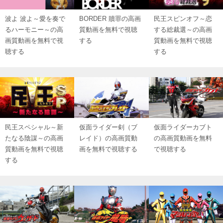
波よ 波よ～愛を奏で
BORDER 贖罪の高画
民王スピンオフ～恋
るハーモニー～の高
質動画を無料で視聴
する総裁選～の高画
画質動画を無料で視
する
質動画を無料で視聴
聴する
する
民王スペシャル～新
仮面ライダー剣（ブ
仮面ライダーカブト
たなる陰謀～の高画
レイド）の高画質動
の高画質動画を無料
質動画を無料で視聴
画を無料で視聴する
で視聴する
する