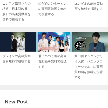
ニンフ／妖精たちの
のだめカンタービレ
ユンゲルの高画質動
誘惑（日本語吹替
の高画質動画を無料
画を無料で視聴する
版）の高画質動画を
で視聴する
無料で視聴する
ブレインの高画質動
君につづく道の高画
第31回ヤングシナリ
画を無料で視聴する
質動画を無料で視聴
オ大賞『パニックコ
する
マーシャル』の高画
質動画を無料で視聴
する
New Post