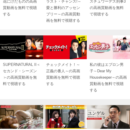
花にけだものの高画
ラスト・チャンス!～
スチュワーデス刑事3
質動画を無料で視聴
愛と勝利のアッセン
の高画質動画を無料
する
ブリー～の高画質動
で視聴する
画を無料で視聴する
SUPERNATURAL II＜
チェックメイト！～
私の彼はエプロン男
セカンド・シーズン
正義の番人～の高画
子～Dear My
＞の高画質動画を無
質動画を無料で視聴
Housekeeper～の高画
料で視聴する
する
質動画を無料で視聴
する