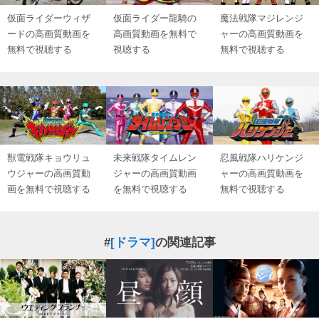
仮面ライダーウィザ
仮面ライダー龍騎の
魔法戦隊マジレンジ
ードの高画質動画を
高画質動画を無料で
ャーの高画質動画を
無料で視聴する
視聴する
無料で視聴する
獣電戦隊キョウリュ
未来戦隊タイムレン
忍風戦隊ハリケンジ
ウジャーの高画質動
ジャーの高画質動画
ャーの高画質動画を
画を無料で視聴する
を無料で視聴する
無料で視聴する
#
[ドラマ]
の関連記事