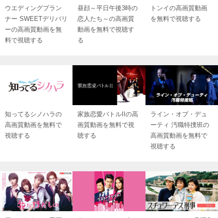
ウエディングプラン
昼顔～平日午後3時の
トンイの高画質動画
ナー SWEETデリバリ
恋人たち～の高画質
を無料で視聴する
ーの高画質動画を無
動画を無料で視聴す
料で視聴する
る
知ってるシノハラの
家族恋愛バトルIIの高
ライン・オブ・デュ
高画質動画を無料で
画質動画を無料で視
ーティ 汚職特捜班の
視聴する
聴する
高画質動画を無料で
視聴する