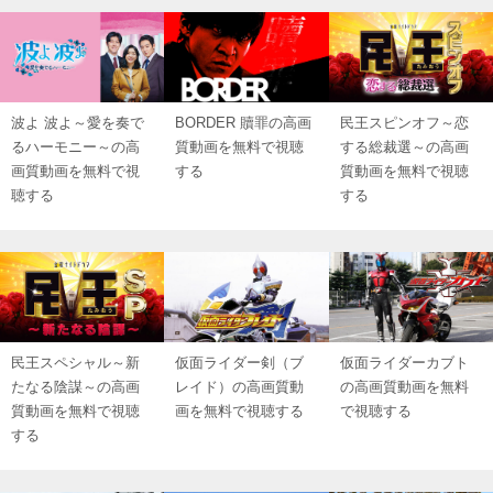
波よ 波よ～愛を奏で
BORDER 贖罪の高画
民王スピンオフ～恋
るハーモニー～の高
質動画を無料で視聴
する総裁選～の高画
画質動画を無料で視
する
質動画を無料で視聴
聴する
する
民王スペシャル～新
仮面ライダー剣（ブ
仮面ライダーカブト
たなる陰謀～の高画
レイド）の高画質動
の高画質動画を無料
質動画を無料で視聴
画を無料で視聴する
で視聴する
する