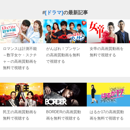
#
[ドラマ]
の最新記事
ロマンスは計測不能
がんばれ！プンサン
女帝の高画質動画を
～数字女ケ・スクチ
の高画質動画を無料
無料で視聴する
ャ～の高画質動画を
で視聴する
無料で視聴する
民王の高画質動画を
BORDERの高画質動
はるか17の高画質動
無料で視聴する
画を無料で視聴する
画を無料で視聴する