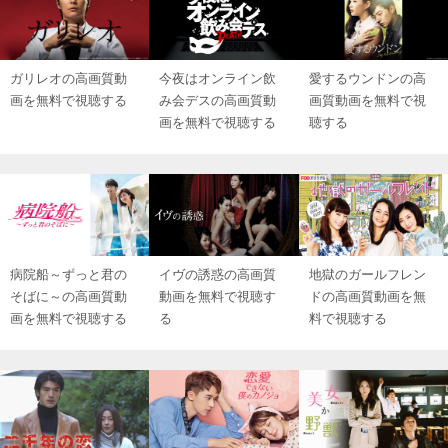
ガリレオの高画質動
今夜はオンライン飲
愛するウンドンの高
画を無料で視聴する
み会デスの高画質動
画質動画を無料で視
画を無料で視聴する
聴する
病院船～ずっと君の
イヴの誘惑の高画質
地獄のガールフレン
そばに～の高画質動
動画を無料で視聴す
ドの高画質動画を無
画を無料で視聴する
る
料で視聴する