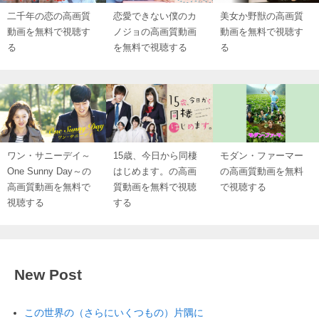
二千年の恋の高画質
恋愛できない僕のカ
美女か野獣の高画質
動画を無料で視聴す
ノジョの高画質動画
動画を無料で視聴す
る
を無料で視聴する
る
ワン・サニーデイ～
15歳、今日から同棲
モダン・ファーマー
One Sunny Day～の
はじめます。の高画
の高画質動画を無料
高画質動画を無料で
質動画を無料で視聴
で視聴する
視聴する
する
New Post
この世界の（さらにいくつもの）片隅に