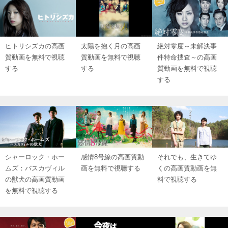
ヒトリシズカの高画
太陽を抱く月の高画
絶対零度～未解決事
質動画を無料で視聴
質動画を無料で視聴
件特命捜査～の高画
する
する
質動画を無料で視聴
する
シャーロック・ホー
感情8号線の高画質動
それでも、生きてゆ
ムズ：バスカヴィル
画を無料で視聴する
くの高画質動画を無
の獣犬の高画質動画
料で視聴する
を無料で視聴する