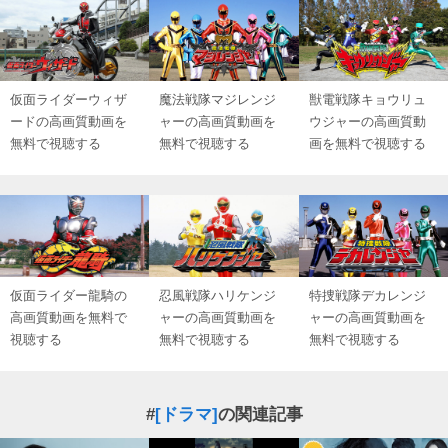
仮面ライダーウィザ
魔法戦隊マジレンジ
獣電戦隊キョウリュ
ードの高画質動画を
ャーの高画質動画を
ウジャーの高画質動
無料で視聴する
無料で視聴する
画を無料で視聴する
仮面ライダー龍騎の
忍風戦隊ハリケンジ
特捜戦隊デカレンジ
高画質動画を無料で
ャーの高画質動画を
ャーの高画質動画を
視聴する
無料で視聴する
無料で視聴する
#
[ドラマ]
の関連記事