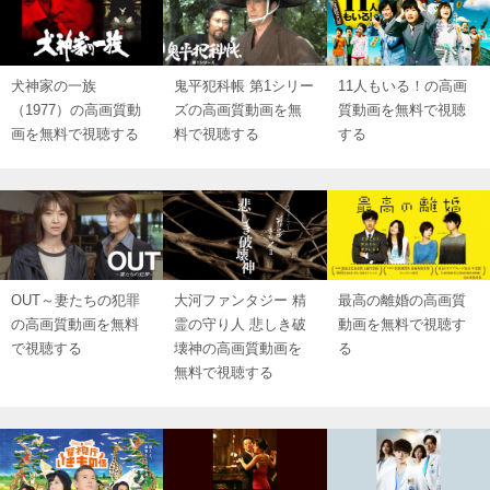
犬神家の一族
鬼平犯科帳 第1シリー
11人もいる！の高画
（1977）の高画質動
ズの高画質動画を無
質動画を無料で視聴
画を無料で視聴する
料で視聴する
する
OUT～妻たちの犯罪
大河ファンタジー 精
最高の離婚の高画質
の高画質動画を無料
霊の守り人 悲しき破
動画を無料で視聴す
で視聴する
壊神の高画質動画を
る
無料で視聴する