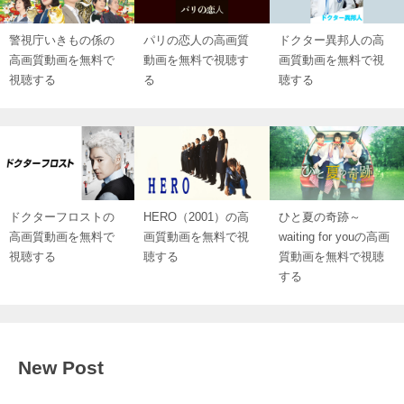
警視庁いきもの係の
パリの恋人の高画質
ドクター異邦人の高
高画質動画を無料で
動画を無料で視聴す
画質動画を無料で視
視聴する
る
聴する
ドクターフロストの
HERO（2001）の高
ひと夏の奇跡～
高画質動画を無料で
画質動画を無料で視
waiting for youの高画
視聴する
聴する
質動画を無料で視聴
する
New Post