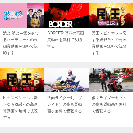
波よ 波よ～愛を奏で
BORDER 贖罪の高画
民王スピンオフ～恋
るハーモニー～の高
質動画を無料で視聴
する総裁選～の高画
画質動画を無料で視
する
質動画を無料で視聴
聴する
する
民王スペシャル～新
仮面ライダー剣（ブ
仮面ライダーカブト
たなる陰謀～の高画
レイド）の高画質動
の高画質動画を無料
質動画を無料で視聴
画を無料で視聴する
で視聴する
する