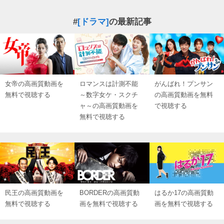
#
[ドラマ]
の最新記事
女帝の高画質動画を
ロマンスは計測不能
がんばれ！プンサン
無料で視聴する
～数字女ケ・スクチ
の高画質動画を無料
ャ～の高画質動画を
で視聴する
無料で視聴する
民王の高画質動画を
BORDERの高画質動
はるか17の高画質動
無料で視聴する
画を無料で視聴する
画を無料で視聴する