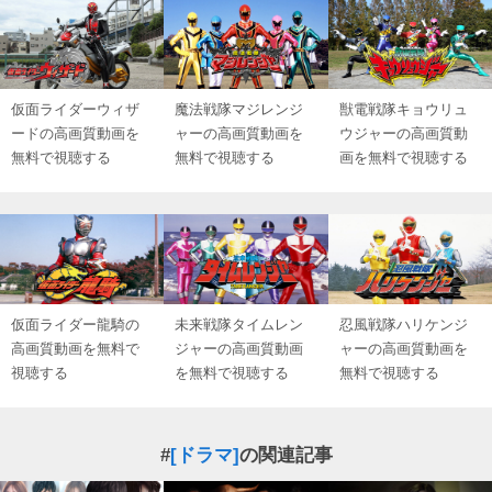
仮面ライダーウィザ
魔法戦隊マジレンジ
獣電戦隊キョウリュ
ードの高画質動画を
ャーの高画質動画を
ウジャーの高画質動
無料で視聴する
無料で視聴する
画を無料で視聴する
仮面ライダー龍騎の
未来戦隊タイムレン
忍風戦隊ハリケンジ
高画質動画を無料で
ジャーの高画質動画
ャーの高画質動画を
視聴する
を無料で視聴する
無料で視聴する
#
[ドラマ]
の関連記事