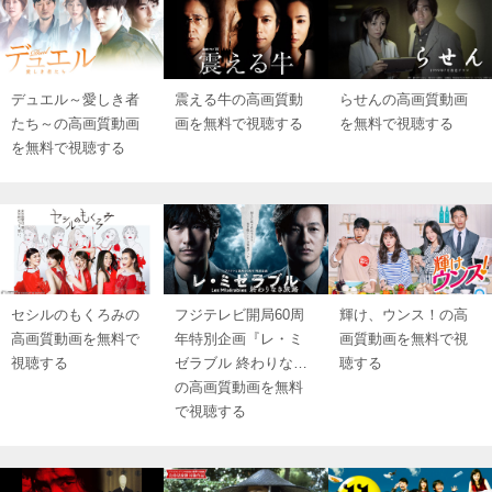
デュエル～愛しき者
震える牛の高画質動
らせんの高画質動画
たち～の高画質動画
画を無料で視聴する
を無料で視聴する
を無料で視聴する
セシルのもくろみの
フジテレビ開局60周
輝け、ウンス！の高
高画質動画を無料で
年特別企画『レ・ミ
画質動画を無料で視
視聴する
ゼラブル 終わりな…
聴する
の高画質動画を無料
で視聴する