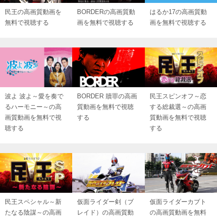
民王の高画質動画を
BORDERの高画質動
はるか17の高画質動
無料で視聴する
画を無料で視聴する
画を無料で視聴する
波よ 波よ～愛を奏で
BORDER 贖罪の高画
民王スピンオフ～恋
るハーモニー～の高
質動画を無料で視聴
する総裁選～の高画
画質動画を無料で視
する
質動画を無料で視聴
聴する
する
民王スペシャル～新
仮面ライダー剣（ブ
仮面ライダーカブト
たなる陰謀～の高画
レイド）の高画質動
の高画質動画を無料