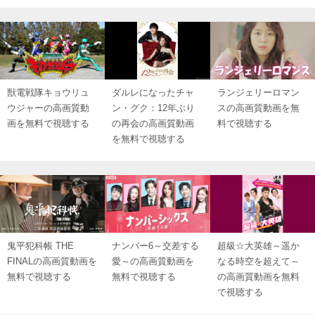
獣電戦隊キョウリュ
ダルレになったチャ
ランジェリーロマン
ウジャーの高画質動
ン・グク：12年ぶり
スの高画質動画を無
画を無料で視聴する
の再会の高画質動画
料で視聴する
を無料で視聴する
鬼平犯科帳 THE
ナンバー6～交差する
超級☆大英雄～遥か
FINALの高画質動画を
愛～の高画質動画を
なる時空を超えて～
無料で視聴する
無料で視聴する
の高画質動画を無料
で視聴する