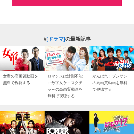
#
[ドラマ]
の最新記事
女帝の高画質動画を
ロマンスは計測不能
がんばれ！プンサン
無料で視聴する
～数字女ケ・スクチ
の高画質動画を無料
ャ～の高画質動画を
で視聴する
無料で視聴する