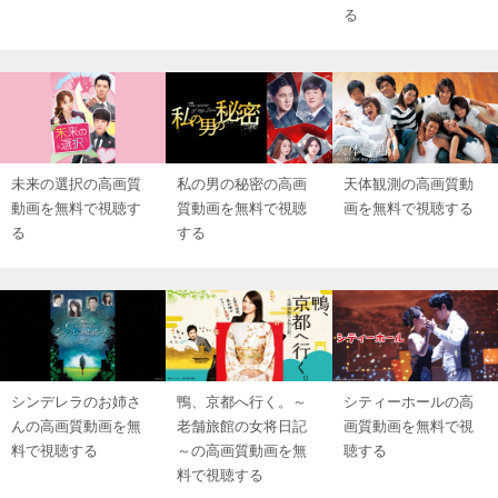
る
未来の選択の高画質
私の男の秘密の高画
天体観測の高画質動
動画を無料で視聴す
質動画を無料で視聴
画を無料で視聴する
る
する
シンデレラのお姉さ
鴨、京都へ行く。～
シティーホールの高
んの高画質動画を無
老舗旅館の女将日記
画質動画を無料で視
料で視聴する
～の高画質動画を無
聴する
料で視聴する