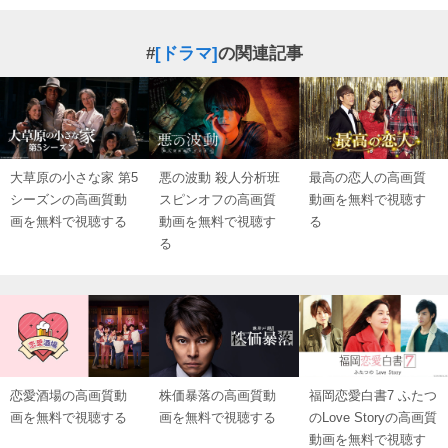
#
[ドラマ]
の関連記事
大草原の小さな家 第5
悪の波動 殺人分析班
最高の恋人の高画質
シーズンの高画質動
スピンオフの高画質
動画を無料で視聴す
画を無料で視聴する
動画を無料で視聴す
る
る
恋愛酒場の高画質動
株価暴落の高画質動
福岡恋愛白書7 ふたつ
画を無料で視聴する
画を無料で視聴する
のLove Storyの高画質
動画を無料で視聴す