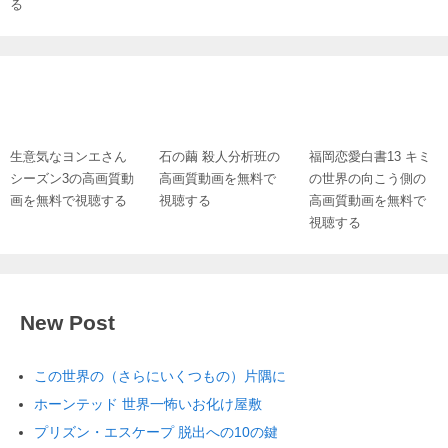
る
生意気なヨンエさん
石の繭 殺人分析班の
福岡恋愛白書13 キミ
シーズン3の高画質動
高画質動画を無料で
の世界の向こう側の
画を無料で視聴する
視聴する
高画質動画を無料で
視聴する
New Post
この世界の（さらにいくつもの）片隅に
ホーンテッド 世界一怖いお化け屋敷
プリズン・エスケープ 脱出への10の鍵