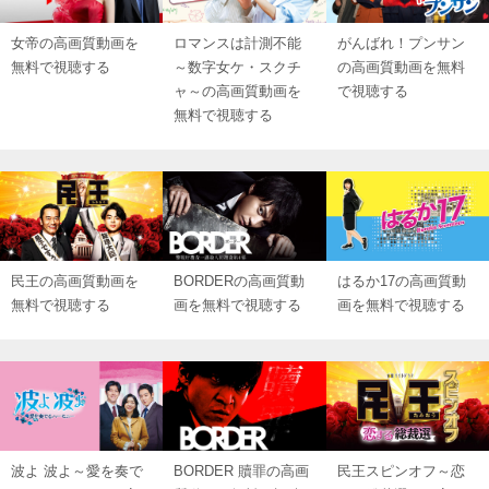
女帝の高画質動画を
ロマンスは計測不能
がんばれ！プンサン
無料で視聴する
～数字女ケ・スクチ
の高画質動画を無料
ャ～の高画質動画を
で視聴する
無料で視聴する
民王の高画質動画を
BORDERの高画質動
はるか17の高画質動
無料で視聴する
画を無料で視聴する
画を無料で視聴する
波よ 波よ～愛を奏で
BORDER 贖罪の高画
民王スピンオフ～恋