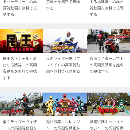
るハーモニー～の高
質動画を無料で視聴
する総裁選～の高画
画質動画を無料で視
する
質動画を無料で視聴
聴する
する
民王スペシャル～新
仮面ライダー剣（ブ
仮面ライダーカブト
たなる陰謀～の高画
レイド）の高画質動
の高画質動画を無料
質動画を無料で視聴
画を無料で視聴する
で視聴する
する
仮面ライダーウィザ
魔法戦隊マジレンジ
獣電戦隊キョウリュ
ードの高画質動画を
ャーの高画質動画を
ウジャーの高画質動