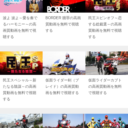
波よ 波よ～愛を奏で
BORDER 贖罪の高画
民王スピンオフ～恋
るハーモニー～の高
質動画を無料で視聴
する総裁選～の高画
画質動画を無料で視
する
質動画を無料で視聴
聴する
する
民王スペシャル～新
仮面ライダー剣（ブ
仮面ライダーカブト
たなる陰謀～の高画
レイド）の高画質動
の高画質動画を無料
質動画を無料で視聴
画を無料で視聴する
で視聴する
する