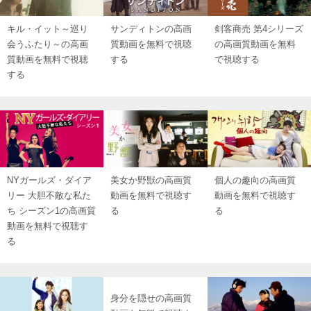
キル・イット～巡り
サンディトンの高画
剣客商売 第4シリーズ
会うふたり～の高画
質動画を無料で視聴
の高画質動画を無料
質動画を無料で視聴
する
で視聴する
する
NYガールズ・ダイア
美女か野獣の高画質
個人の趣向の高画質
リー 大胆不敵な私た
動画を無料で視聴す
動画を無料で視聴す
ち シーズン1の高画質
る
る
動画を無料で視聴す
る
身分を隠せの高画質