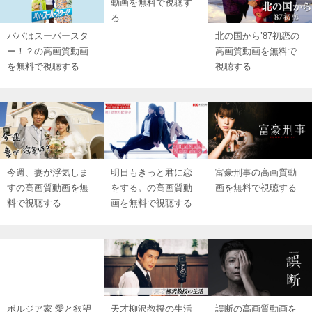
動画を無料で視聴す
る
パパはスーパースタ
北の国から’87初恋の
ー！？の高画質動画
高画質動画を無料で
を無料で視聴する
視聴する
今週、妻が浮気しま
明日もきっと君に恋
富豪刑事の高画質動
すの高画質動画を無
をする。の高画質動
画を無料で視聴する
料で視聴する
画を無料で視聴する
ボルジア家 愛と欲望
天才柳沢教授の生活
誤断の高画質動画を