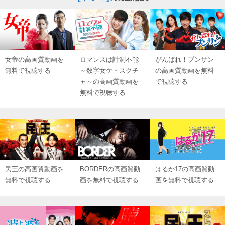
女帝の高画質動画を
ロマンスは計測不能
がんばれ！プンサン
無料で視聴する
～数字女ケ・スクチ
の高画質動画を無料
ャ～の高画質動画を
で視聴する
無料で視聴する
民王の高画質動画を
BORDERの高画質動
はるか17の高画質動
無料で視聴する
画を無料で視聴する
画を無料で視聴する