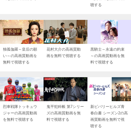
聴する
独孤伽羅～皇后の願
花村大介の高画質動
黒騎士～永遠の約束
い～の高画質動画を
画を無料で視聴する
～の高画質動画を無
無料で視聴する
料で視聴する
烈車戦隊トッキュウ
鬼平犯科帳 第7シリー
新ビバリーヒルズ青
ジャーの高画質動画
ズの高画質動画を無
春白書 シーズン2の高
を無料で視聴する
料で視聴する
画質動画を無料で視
聴する