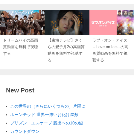
ドリームハイの高画
【東海テレビ】さく
ラブ・オン・アイス
質動画を無料で視聴
らの親子丼2の高画質
～Love on Ice～の高
する
動画を無料で視聴す
画質動画を無料で視
る
聴する
New Post
この世界の（さらにいくつもの）片隅に
ホーンテッド 世界一怖いお化け屋敷
プリズン・エスケープ 脱出への10の鍵
カウントダウン