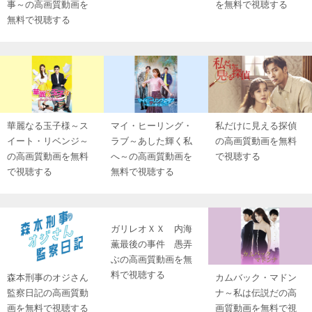
事～の高画質動画を
を無料で視聴する
無料で視聴する
華麗なる玉子様～ス
マイ・ヒーリング・
私だけに見える探偵
イート・リベンジ～
ラブ～あした輝く私
の高画質動画を無料
の高画質動画を無料
へ～の高画質動画を
で視聴する
で視聴する
無料で視聴する
ガリレオＸＸ 内海
薫最後の事件 愚弄
ぶの高画質動画を無
料で視聴する
森本刑事のオジさん
カムバック・マドン
監察日記の高画質動
ナ～私は伝説だの高
画を無料で視聴する
画質動画を無料で視