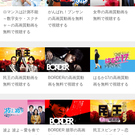
ロマンスは計測不能
がんばれ！プンサン
女帝の高画質動画を
～数字女ケ・スクチ
の高画質動画を無料
無料で視聴する
ャ～の高画質動画を
で視聴する
無料で視聴する
民王の高画質動画を
BORDERの高画質動
はるか17の高画質動
無料で視聴する
画を無料で視聴する
画を無料で視聴する
波よ 波よ～愛を奏で
BORDER 贖罪の高画
民王スピンオフ～恋