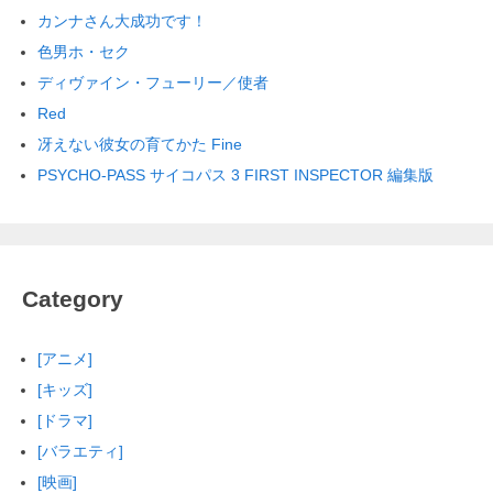
カンナさん大成功です！
色男ホ・セク
ディヴァイン・フューリー／使者
Red
冴えない彼女の育てかた Fine
PSYCHO-PASS サイコパス 3 FIRST INSPECTOR 編集版
Category
[アニメ]
[キッズ]
[ドラマ]
[バラエティ]
[映画]