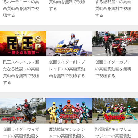
るハーモニー～の高
質動画を無料で視聴
する総裁選～の高画
画質動画を無料で視
する
質動画を無料で視聴
聴する
する
民王スペシャル～新
仮面ライダー剣（ブ
仮面ライダーカブト
たなる陰謀～の高画
レイド）の高画質動
の高画質動画を無料
質動画を無料で視聴
画を無料で視聴する
で視聴する
する
仮面ライダーウィザ
魔法戦隊マジレンジ
獣電戦隊キョウリュ
ードの高画質動画を
ャーの高画質動画を
ウジャーの高画質動