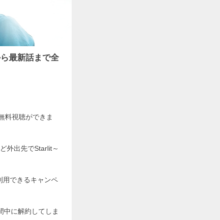
から最新話まで全
で無料視聴ができま
先でStarlit～
利用できるキャンペ
期間中に解約してしま