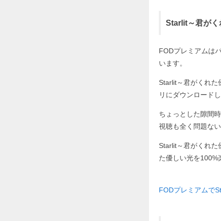
Starlit～
FODプレミアムはパソ
います。
Starlit～君が
リにダウンロードし
ちょっとした隙間時
視聴も全く問題ない
Starlit～君が
た優しい光を100
FODプレミアムでSt