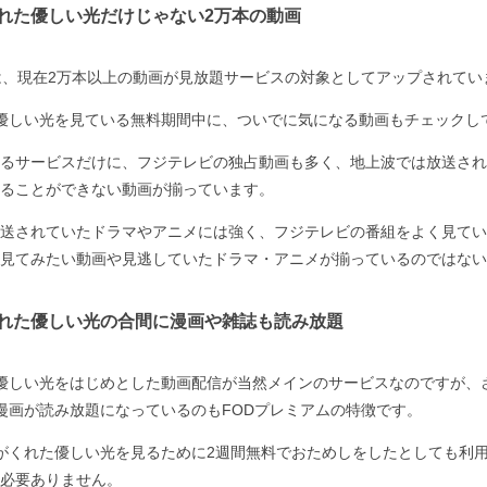
君がくれた優しい光だけじゃない2万本の動画
は、現在2万本以上の動画が見放題サービスの対象としてアップされてい
がくれた優しい光を見ている無料期間中に、ついでに気になる動画もチェック
るサービスだけに、フジテレビの独占動画も多く、地上波では放送され
ることができない動画が揃っています。
送されていたドラマやアニメには強く、フジテレビの番組をよく見てい
見てみたい動画や見逃していたドラマ・アニメが揃っているのではない
君がくれた優しい光の合間に漫画や雑誌も読み放題
くれた優しい光をはじめとした動画配信が当然メインのサービスなのですが、
冊の漫画が読み放題になっているのもFODプレミアムの特徴です。
it～君がくれた優しい光を見るために2週間無料でおためしをしたとしても利
必要ありません。