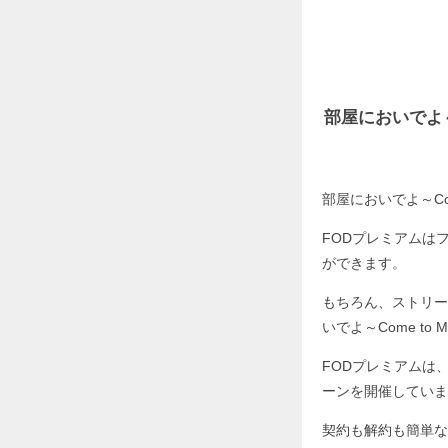
部屋においでよ～
部屋においでよ～Co
FODプレミアムはフ
ができます。
もちろん、ストリー
いでよ～Come to
FODプレミアムは
ーンを開催していま
契約も解約も簡単なの