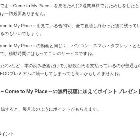
よ～Come to My Place～を見るために2週間無料でおためしをし
は一切必要ありません。
me to My Place～を見ている合間や、全て視聴し終わった後に残っ
るのもいいでしょう。
me to My Place～の動画と同じく、パソコン・スマホ・タブレット
で、移動時間にはもってこいのサービスですね。
ガジンなど、本の読み放題だけで月額数百円を支払っているのが普通な
FODプレミアムに統一してしまっても良いかもしれませんね。
Come to My Place～の無料視聴に加えてポイントプレゼン
登録すると、毎月次のようにポイントがもらえます。
ポイント