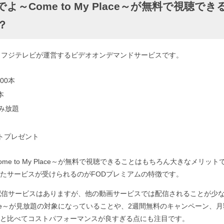
よ～Come to My Place～が無料で視聴でき
？
、フジテレビが運営するビデオオンデマンドサービスです。
00本
本
読み放題
ントプレゼント
me to My Place～が無料で視聴できることはもちろん大きなメリッ
たサービスが受けられるのがFODプレミアムの特徴です。
配信サービスはありますが、他の動画サービスでは配信されることが少
y Place～が見放題の対象になっていることや、2週間無料のキャンペーン
と比べてコストパフォーマンスが良すぎる点にも注目です。