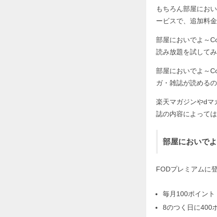
もちろん部屋においで
ービスで、追加料金
部屋においでよ～Co
読み放題を試してみ
部屋においでよ～Co
ガ・雑誌が読めるの
楽天マガジンやdマ
誌の内容によっては
部屋においでよ～
FODプレミアムに
毎月100ポイント
8のつく日に400