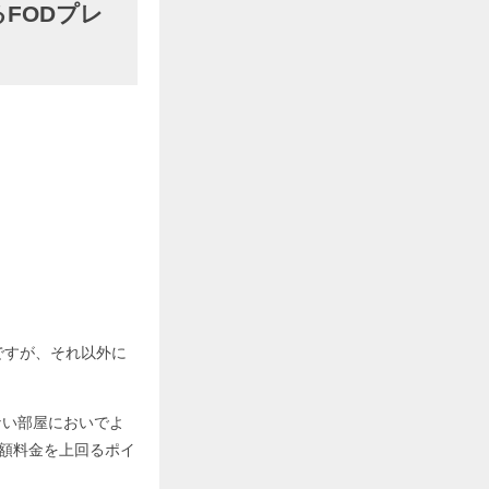
るFODプレ
トですが、それ以外に
ない部屋においでよ
、月額料金を上回るポイ