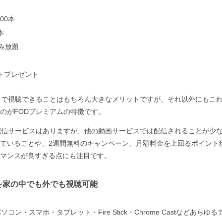
00本
本
読み放題
ントプレゼント
が無料で視聴できることはもちろん大きなメリットですが、それ以外にもこ
のがFODプレミアムの特徴です。
配信サービスはありますが、他の動画サービスでは配信されることが少ないT
ていることや、2週間無料のキャンペーン、月額料金を上回るポイント
マンスが良すぎる点にも注目です。
KSを家の中でも外でも視聴可能
コン・スマホ・タブレット・Fire Stick・Chrome Castなどあら