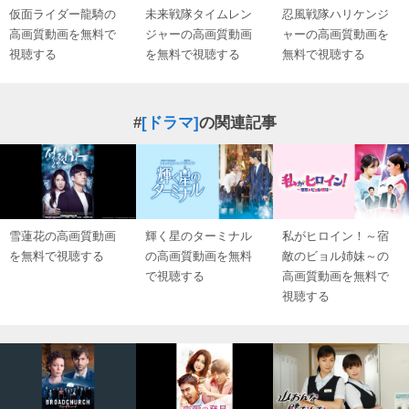
仮面ライダー龍騎の
未来戦隊タイムレン
忍風戦隊ハリケンジ
高画質動画を無料で
ジャーの高画質動画
ャーの高画質動画を
視聴する
を無料で視聴する
無料で視聴する
#
[ドラマ]
の関連記事
雪蓮花の高画質動画
輝く星のターミナル
私がヒロイン！～宿
を無料で視聴する
の高画質動画を無料
敵のビョル姉妹～の
で視聴する
高画質動画を無料で
視聴する