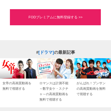
FODプレミアムに無料登録する >>
#
[ドラマ]
の最新記事
女帝の高画質動画を
ロマンスは計測不能
がんばれ！プンサン
無料で視聴する
～数字女ケ・スクチ
の高画質動画を無料
ャ～の高画質動画を
で視聴する
無料で視聴する