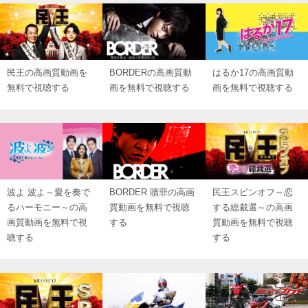
民王の高画質動画を
BORDERの高画質動
はるか17の高画質動
無料で視聴する
画を無料で視聴する
画を無料で視聴する
波よ 波よ～愛を奏で
BORDER 贖罪の高画
民王スピンオフ～恋
るハーモニー～の高
質動画を無料で視聴
する総裁選～の高画
画質動画を無料で視
する
質動画を無料で視聴
聴する
する