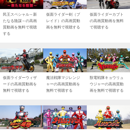
民王スペシャル～新
仮面ライダー剣（ブ
仮面ライダーカブト
たなる陰謀～の高画
レイド）の高画質動
の高画質動画を無料
質動画を無料で視聴
画を無料で視聴する
で視聴する
する
仮面ライダーウィザ
魔法戦隊マジレンジ
獣電戦隊キョウリュ
ードの高画質動画を
ャーの高画質動画を
ウジャーの高画質動
無料で視聴する
無料で視聴する
画を無料で視聴する