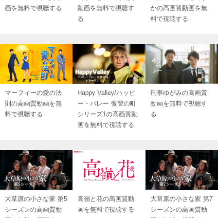
画を無料で視聴する
動画を無料で視聴す
かの高画質動画を無
る
料で視聴する
マーフィーの愛の法
Happy Valley/ハッピ
刑事ゆがみの高画質
則の高画質動画を無
ー・バレー 復讐の町
動画を無料で視聴す
料で視聴する
シリーズ1の高画質動
る
画を無料で視聴する
大草原の小さな家 第5
高嶺と花の高画質動
大草原の小さな家 第7
シーズンの高画質動
画を無料で視聴する
シーズンの高画質動