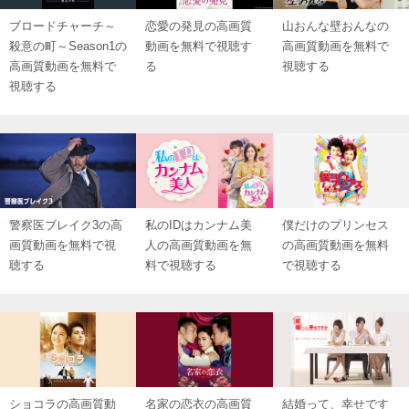
ブロードチャーチ～
恋愛の発見の高画質
山おんな壁おんなの
殺意の町～Season1の
動画を無料で視聴す
高画質動画を無料で
高画質動画を無料で
る
視聴する
視聴する
警察医ブレイク3の高
私のIDはカンナム美
僕だけのプリンセス
画質動画を無料で視
人の高画質動画を無
の高画質動画を無料
聴する
料で視聴する
で視聴する
ショコラの高画質動
名家の恋衣の高画質
結婚って、幸せです