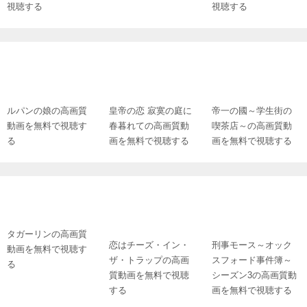
視聴する
視聴する
ルパンの娘の高画質
皇帝の恋 寂寞の庭に
帝一の國～学生街の
動画を無料で視聴す
春暮れての高画質動
喫茶店～の高画質動
る
画を無料で視聴する
画を無料で視聴する
タガーリンの高画質
恋はチーズ・イン・
刑事モース～オック
動画を無料で視聴す
ザ・トラップの高画
スフォード事件簿～
る
質動画を無料で視聴
シーズン3の高画質動
する
画を無料で視聴する