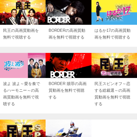
民王の高画質動画を
BORDERの高画質動
はるか17の高画質動
無料で視聴する
画を無料で視聴する
画を無料で視聴する
波よ 波よ～愛を奏で
BORDER 贖罪の高画
民王スピンオフ～恋
るハーモニー～の高
質動画を無料で視聴
する総裁選～の高画
画質動画を無料で視
する
質動画を無料で視聴
聴する
する