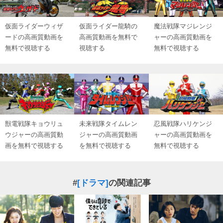
仮面ライダーウィザ
仮面ライダー龍騎の
魔法戦隊マジレンジ
ードの高画質動画を
高画質動画を無料で
ャーの高画質動画を
無料で視聴する
視聴する
無料で視聴する
獣電戦隊キョウリュ
未来戦隊タイムレン
忍風戦隊ハリケンジ
ウジャーの高画質動
ジャーの高画質動画
ャーの高画質動画を
画を無料で視聴する
を無料で視聴する
無料で視聴する
#
[ドラマ]
の関連記事