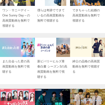
ワン・サニーデイ～
僕らは奇跡でできて
できちゃった結婚の
One Sunny Day～の
いるの高画質動画を
高画質動画を無料で
高画質動画を無料で
無料で視聴する
視聴する
視聴する
また出会った君の高
新ビバリーヒルズ青
紳士の品格の高画質
画質動画を無料で視
春白書 シーズン3の高
動画を無料で視聴す
聴する
画質動画を無料で視
る
聴する