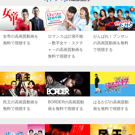
女帝の高画質動画を
ロマンスは計測不能
がんばれ！プンサン
無料で視聴する
～数字女ケ・スクチ
の高画質動画を無料
ャ～の高画質動画を
で視聴する
無料で視聴する
民王の高画質動画を
BORDERの高画質動
はるか17の高画質動
無料で視聴する
画を無料で視聴する
画を無料で視聴する