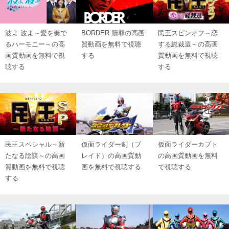
波よ 波よ～愛を奏で
BORDER 贖罪の高画
民王スピンオフ～恋
るハーモニー～の高
質動画を無料で視聴
する総裁選～の高画
画質動画を無料で視
する
質動画を無料で視聴
聴する
する
民王スペシャル～新
仮面ライダー剣（ブ
仮面ライダーカブト
たなる陰謀～の高画
レイド）の高画質動
の高画質動画を無料
質動画を無料で視聴
画を無料で視聴する
で視聴する
する