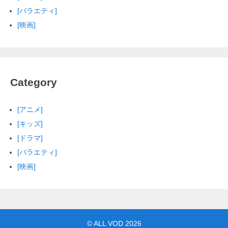
[バラエティ]
[映画]
Category
[アニメ]
[キッズ]
[ドラマ]
[バラエティ]
[映画]
©
ALL VOD
2026