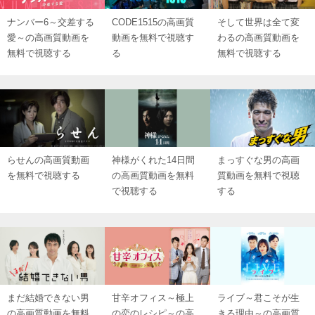
ナンバー6～交差する
CODE1515の高画質
そして世界は全て変
愛～の高画質動画を
動画を無料で視聴す
わるの高画質動画を
無料で視聴する
る
無料で視聴する
らせんの高画質動画
神様がくれた14日間
まっすぐな男の高画
を無料で視聴する
の高画質動画を無料
質動画を無料で視聴
で視聴する
する
まだ結婚できない男
甘辛オフィス～極上
ライブ～君こそが生
の高画質動画を無料
の恋のレシピ～の高
きる理由～の高画質