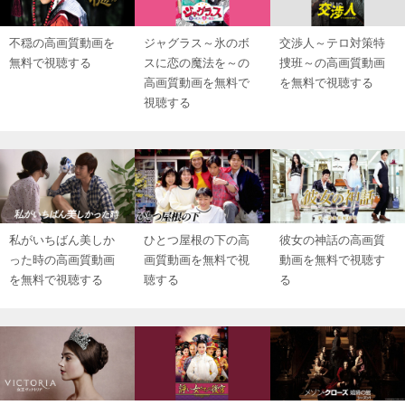
不穏の高画質動画を
ジャグラス～氷のボ
交渉人～テロ対策特
無料で視聴する
スに恋の魔法を～の
捜班～の高画質動画
高画質動画を無料で
を無料で視聴する
視聴する
私がいちばん美しか
ひとつ屋根の下の高
彼女の神話の高画質
った時の高画質動画
画質動画を無料で視
動画を無料で視聴す
を無料で視聴する
聴する
る