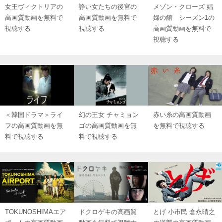
女王ヴィクトリアの
諍い女たちの後宮の
メゾン・クローズ 娼
高画質動画を無料で
高画質動画を無料で
婦の館 シーズン1の
視聴する
視聴する
高画質動画を無料で
視聴する
＜韓国ドラマ＞ライ
幻の王女 チャミョン
赤い糸の高画質動画
フの高画質動画を無
ゴの高画質動画を無
を無料で視聴する
料で視聴する
料で視聴する
TOKUNOSHIMAエア
ドクロゲキの高画質
とげ 小市民 倉永晴之