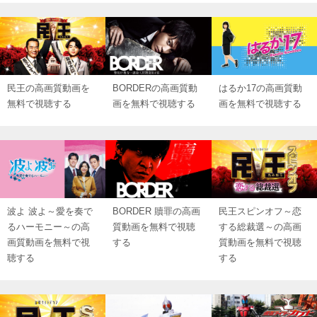
民王の高画質動画を
BORDERの高画質動
はるか17の高画質動
無料で視聴する
画を無料で視聴する
画を無料で視聴する
波よ 波よ～愛を奏で
BORDER 贖罪の高画
民王スピンオフ～恋
るハーモニー～の高
質動画を無料で視聴
する総裁選～の高画
画質動画を無料で視
する
質動画を無料で視聴
聴する
する