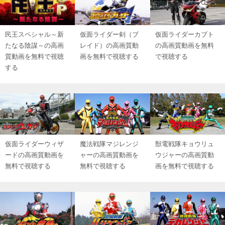
民王スペシャル～新
仮面ライダー剣（ブ
仮面ライダーカブト
たなる陰謀～の高画
レイド）の高画質動
の高画質動画を無料
質動画を無料で視聴
画を無料で視聴する
で視聴する
する
仮面ライダーウィザ
魔法戦隊マジレンジ
獣電戦隊キョウリュ
ードの高画質動画を
ャーの高画質動画を
ウジャーの高画質動
無料で視聴する
無料で視聴する
画を無料で視聴する