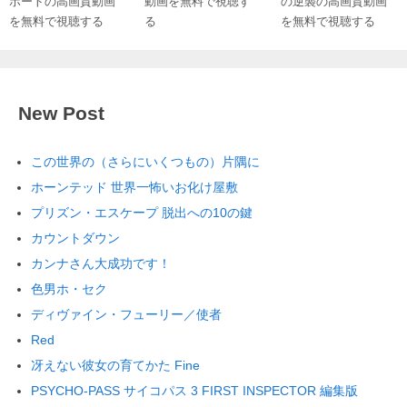
ポートの高画質動画
動画を無料で視聴す
の逆襲の高画質動画
を無料で視聴する
る
を無料で視聴する
New Post
この世界の（さらにいくつもの）片隅に
ホーンテッド 世界一怖いお化け屋敷
プリズン・エスケープ 脱出への10の鍵
カウントダウン
カンナさん大成功です！
色男ホ・セク
ディヴァイン・フューリー／使者
Red
冴えない彼女の育てかた Fine
PSYCHO-PASS サイコパス 3 FIRST INSPECTOR 編集版