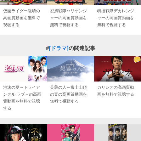
仮面ライダー龍騎の
忍風戦隊ハリケンジ
特捜戦隊デカレンジ
高画質動画を無料で
ャーの高画質動画を
ャーの高画質動画を
視聴する
無料で視聴する
無料で視聴する
#
[ドラマ]
の関連記事
泡沫の夏～トライア
芙蓉の人～富士山頂
ガリレオの高画質動
ングル ラブ～の高画
の妻の高画質動画を
画を無料で視聴する
質動画を無料で視聴
無料で視聴する
する