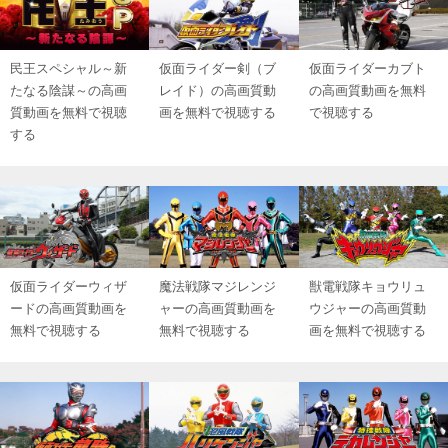
民王スペシャル～新
仮面ライダー剣（ブ
仮面ライダーカブト
たなる陰謀～の高画
レイド）の高画質動
の高画質動画を無料
質動画を無料で視聴
画を無料で視聴する
で視聴する
する
仮面ライダーウィザ
魔法戦隊マジレンジ
獣電戦隊キョウリュ
ードの高画質動画を
ャーの高画質動画を
ウジャーの高画質動
無料で視聴する
無料で視聴する
画を無料で視聴する