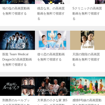
地の塩の高画質動画
残念な夫。の高画質
Sクリニックの高画質
を無料で視聴する
動画を無料で視聴す
動画を無料で視聴す
る
る
医龍 Team Medical
借り恋の高画質動画
天国の階段の高画質
Dragon3の高画質動画
を無料で視聴する
動画を無料で視聴す
を無料で視聴する
る
刑務所のルールブッ
大草原の小さな家 第5
感情8号線の高画質動