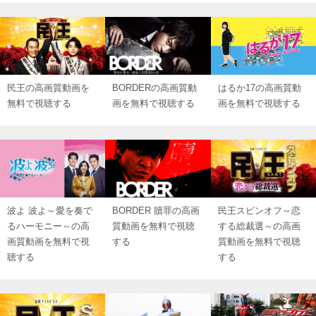
民王の高画質動画を
BORDERの高画質動
はるか17の高画質動
無料で視聴する
画を無料で視聴する
画を無料で視聴する
波よ 波よ～愛を奏で
BORDER 贖罪の高画
民王スピンオフ～恋
るハーモニー～の高
質動画を無料で視聴
する総裁選～の高画
画質動画を無料で視
する
質動画を無料で視聴
聴する
する