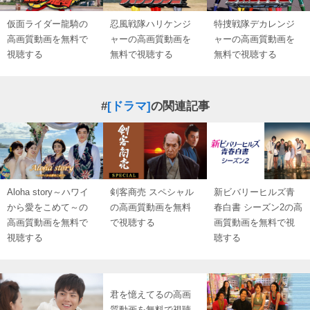
仮面ライダー龍騎の
忍風戦隊ハリケンジ
特捜戦隊デカレンジ
高画質動画を無料で
ャーの高画質動画を
ャーの高画質動画を
視聴する
無料で視聴する
無料で視聴する
#
[ドラマ]
の関連記事
Aloha story～ハワイ
剣客商売 スペシャル
新ビバリーヒルズ青
から愛をこめて～の
の高画質動画を無料
春白書 シーズン2の高
高画質動画を無料で
で視聴する
画質動画を無料で視
視聴する
聴する
君を憶えてるの高画
質動画を無料で視聴