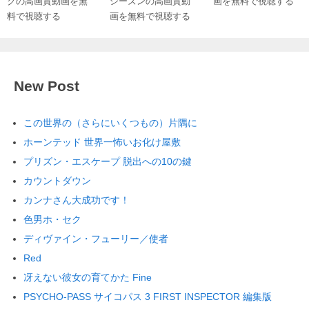
クの高画質動画を無
シーズンの高画質動
画を無料で視聴する
料で視聴する
画を無料で視聴する
New Post
この世界の（さらにいくつもの）片隅に
ホーンテッド 世界一怖いお化け屋敷
プリズン・エスケープ 脱出への10の鍵
カウントダウン
カンナさん大成功です！
色男ホ・セク
ディヴァイン・フューリー／使者
Red
冴えない彼女の育てかた Fine
PSYCHO-PASS サイコパス 3 FIRST INSPECTOR 編集版