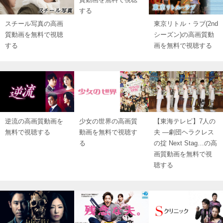
する
スチール写真の高画
東京リトル・ラブ(2nd
質動画を無料で視聴
シーズン)の高画質動
する
画を無料で視聴する
逆流の高画質動画を
少女の世界の高画質
【東海テレビ】7人の
無料で視聴する
動画を無料で視聴す
夫 ―劇団ヘラクレス
る
の掟 Next Stag…の高
画質動画を無料で視
聴する