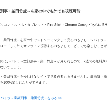
刑事・柴田竹虎～を家の中でも外でも視聴可能
コン・スマホ・タブレット・Fire Stick・Chrome Castなどあら
・柴田竹虎～を家の中でストリーミングして見るのもよし、シバトラ～
ロードして外でオフライン視聴するのもよしで、どこでも楽しむことが
間にシバトラ～童顔刑事・柴田竹虎～が見られるので、2週間の無料期
ないでしょう。
・柴田竹虎～を怪しげなサイトで見る必要もありませんし、高画質・高
を100%楽しむことができます。
シバトラ～童顔刑事・柴田竹虎～をみる >>