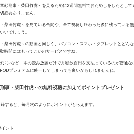
童顔刑事・柴田竹虎～を見るために2週間無料でおためしをしたとして
切必要ありません。
・柴田竹虎～を見ている合間や、全て視聴し終わった後に残っている無
いいでしょう。
・柴田竹虎～の動画と同じく、パソコン・スマホ・タブレットとどんな
動時間にはもってこいのサービスですね。
ガジンなど、本の読み放題だけで月額数百円を支払っているのが普通な
FODプレミアムに統一してしまっても良いかもしれませんね。
刑事・柴田竹虎～の無料視聴に加えてポイントプレゼント
登録すると、毎月次のようにポイントがもらえます。
ポイント