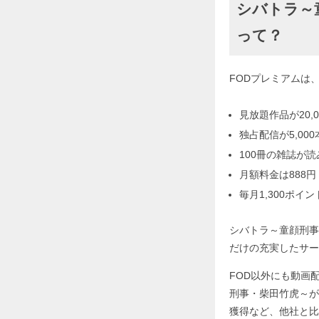
シバトラ～
って？
FODプレミアムは
見放題作品が20,0
独占配信が5,000
100冊の雑誌が
月額料金は888円
毎月1,300ポイ
シバトラ～童顔刑事
だけの充実したサー
FOD以外にも動画
刑事・柴田竹虎～が
獲得など、他社と比