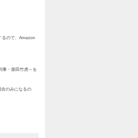
るので、Amazon
。
刑事・柴田竹虎～を
場合のみになるの