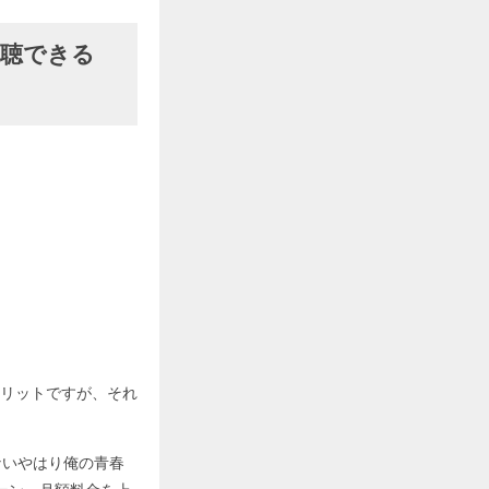
視聴できる
リットですが、それ
ないやはり俺の青春