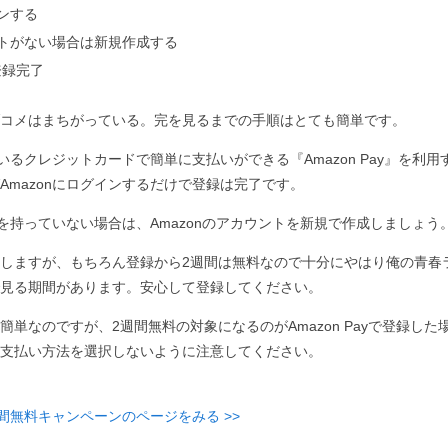
インする
ウントがない場合は新規作成する
登録完了
コメはまちがっている。完を見るまでの手順はとても簡単です。
ているクレジットカードで簡単に支払いができる『Amazon Pay』を利用す
Amazonにログインするだけで登録は完了です。
ントを持っていない場合は、Amazonのアカウントを新規で作成しましょう
しますが、もちろん登録から2週間は無料なので十分にやはり俺の青春
見る期間があります。安心して登録してください。
簡単なのですが、2週間無料の対象になるのがAmazon Payで登録した
支払い方法を選択しないように注意してください。
週間無料キャンペーンのページをみる >>