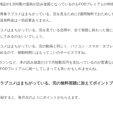
の雑誌や1,500冊の漫画が読み放題になっているのもFODプレミアムの特
青春ラブコメはまちがっている。完を見るために2週間無料でおためし
追加料金は一切必要ありません。
コメはまちがっている。完を見ている合間や、全て視聴し終わった後に
してみるのもいいでしょう。
コメはまちがっている。完の動画と同じく、パソコン・スマホ・タブレ
めるので、移動時間にはもってこいのサービスですね。
ガジンなど、本の読み放題だけで月額数百円を支払っているのが普通な
FODプレミアムに統一してしまっても良いかもしれませんね。
ラブコメはまちがっている。完の無料視聴に加えてポイントプ
登録すると、毎月次のようにポイントがもらえます。