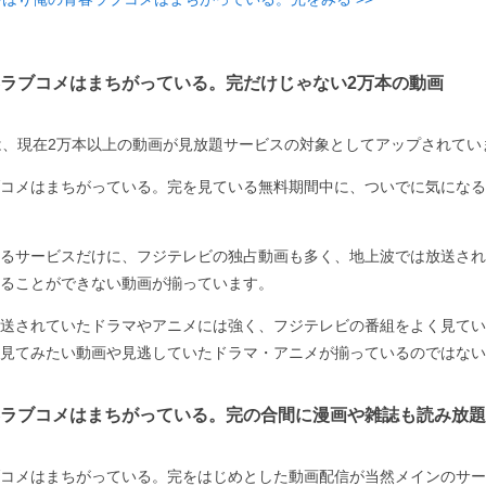
ラブコメはまちがっている。完だけじゃない2万本の動画
は、現在2万本以上の動画が見放題サービスの対象としてアップされてい
コメはまちがっている。完を見ている無料期間中に、ついでに気になる
るサービスだけに、フジテレビの独占動画も多く、地上波では放送され
ることができない動画が揃っています。
送されていたドラマやアニメには強く、フジテレビの番組をよく見てい
見てみたい動画や見逃していたドラマ・アニメが揃っているのではない
ラブコメはまちがっている。完の合間に漫画や雑誌も読み放題
コメはまちがっている。完をはじめとした動画配信が当然メインのサー