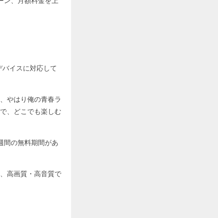
ーン、月額料金を上
ゆるデバイスに対応して
、やはり俺の青春ラ
で、どこでも楽しむ
週間の無料期間があ
、高画質・高音質で