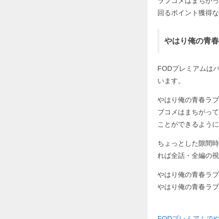
ラブコメはまちがっ
回るポイント獲得な
やはり俺の青春
FODプレミアムはパソ
います。
やはり俺の青春ラブ
ブコメはまちがって
ことができるように
ちょっとした隙間時
れば全話・全編の視
やはり俺の青春ラブ
やはり俺の青春ラブ
FODプレミアムで