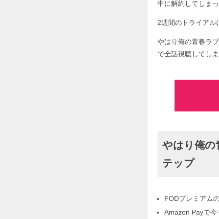
中に解約してしまっ
2週間のトライアルに
やはり俺の青春ラブ
で全話視聴してしま
やはり俺の
テップ
FODプレミアム
Amazon Pa