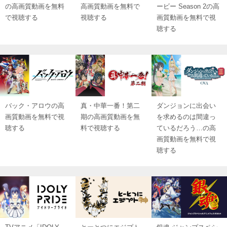
の高画質動画を無料
高画質動画を無料で
ービー Season 2の高
で視聴する
視聴する
画質動画を無料で視
聴する
バック・アロウの高
真・中華一番！第二
ダンジョンに出会い
画質動画を無料で視
期の高画質動画を無
を求めるのは間違っ
聴する
料で視聴する
ているだろう…の高
画質動画を無料で視
聴する