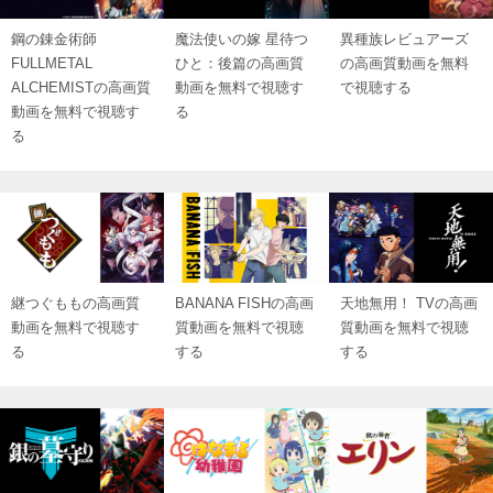
鋼の錬金術師
魔法使いの嫁 星待つ
異種族レビュアーズ
FULLMETAL
ひと：後篇の高画質
の高画質動画を無料
ALCHEMISTの高画質
動画を無料で視聴す
で視聴する
動画を無料で視聴す
る
る
継つぐももの高画質
BANANA FISHの高画
天地無用！ TVの高画
動画を無料で視聴す
質動画を無料で視聴
質動画を無料で視聴
る
する
する