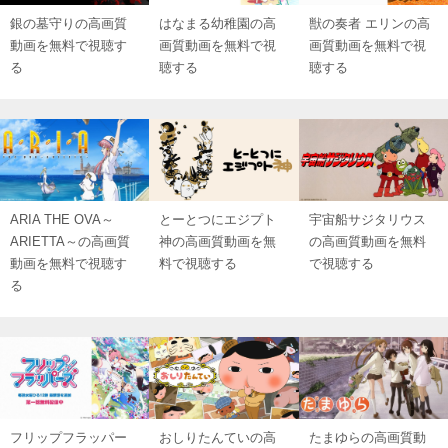
銀の墓守りの高画質
はなまる幼稚園の高
獣の奏者 エリンの高
動画を無料で視聴す
画質動画を無料で視
画質動画を無料で視
る
聴する
聴する
ARIA THE OVA～
とーとつにエジプト
宇宙船サジタリウス
ARIETTA～の高画質
神の高画質動画を無
の高画質動画を無料
動画を無料で視聴す
料で視聴する
で視聴する
る
フリップフラッパー
おしりたんていの高
たまゆらの高画質動