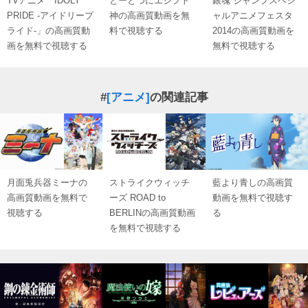
TVアニメ「IDOLY
とーとつにエジプト
銀魂 ジャンプスペシ
PRIDE -アイドリープ
神の高画質動画を無
ャルアニメフェスタ
ライド-」の高画質動
料で視聴する
2014の高画質動画を
画を無料で視聴する
無料で視聴する
#
[アニメ]
の関連記事
月面兎兵器ミーナの
ストライクウィッチ
藍より青しの高画質
高画質動画を無料で
ーズ ROAD to
動画を無料で視聴す
視聴する
BERLINの高画質動画
る
を無料で視聴する