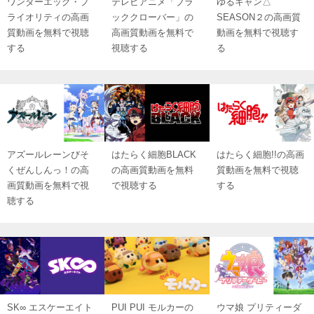
ワンダーエッグ・プ
テレビアニメ「ブラ
ゆるキャン△
ライオリティの高画
ッククローバー」の
SEASON２の高画質
質動画を無料で視聴
高画質動画を無料で
動画を無料で視聴す
する
視聴する
る
アズールレーンびそ
はたらく細胞BLACK
はたらく細胞!!の高画
くぜんしんっ！の高
の高画質動画を無料
質動画を無料で視聴
画質動画を無料で視
で視聴する
する
聴する
SK∞ エスケーエイト
PUI PUI モルカーの
ウマ娘 プリティーダ