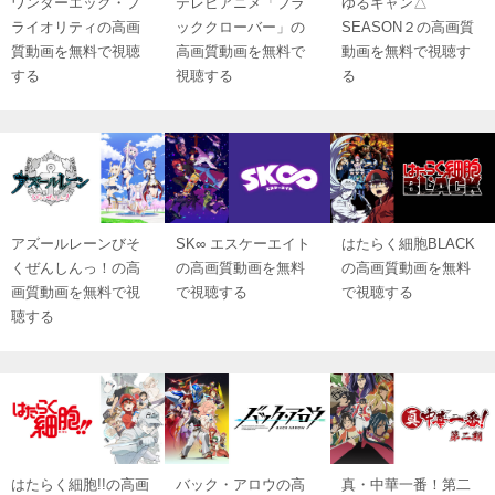
ワンダーエッグ・プ
テレビアニメ「ブラ
ゆるキャン△
ライオリティの高画
ッククローバー」の
SEASON２の高画質
質動画を無料で視聴
高画質動画を無料で
動画を無料で視聴す
する
視聴する
る
アズールレーンびそ
SK∞ エスケーエイト
はたらく細胞BLACK
くぜんしんっ！の高
の高画質動画を無料
の高画質動画を無料
画質動画を無料で視
で視聴する
で視聴する
聴する
はたらく細胞!!の高画
バック・アロウの高
真・中華一番！第二