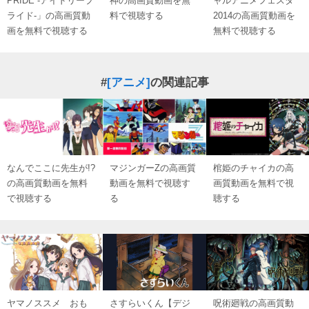
PRIDE -アイドリープ
神の高画質動画を無
ャルアニメフェスタ
ライド-」の高画質動
料で視聴する
2014の高画質動画を
画を無料で視聴する
無料で視聴する
#
[アニメ]
の関連記事
なんでここに先生が!?
マジンガーZの高画質
棺姫のチャイカの高
の高画質動画を無料
動画を無料で視聴す
画質動画を無料で視
で視聴する
る
聴する
ヤマノススメ おも
さすらいくん【デジ
呪術廻戦の高画質動