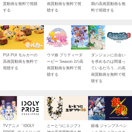
質動画を無料で視聴
画質動画を無料で視
期の高画質動画を無
する
聴する
料で視聴する
PUI PUI モルカーの
ウマ娘 プリティーダ
ダンジョンに出会い
高画質動画を無料で
ービー Season 2の高
を求めるのは間違っ
視聴する
画質動画を無料で視
ているだろう…の高
聴する
画質動画を無料で視
聴する
TVアニメ「IDOLY
とーとつにエジプト
銀魂 ジャンプスペシ