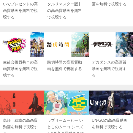
いでプレゼントの高
タルリマスター版】
画を無料で視聴する
画質動画を無料で視
の高画質動画を無料
聴する
で視聴する
生徒会役員共＊の高
踏切時間の高画質動
デカダンスの高画質
画質動画を無料で視
画を無料で視聴する
動画を無料で視聴す
聴する
る
蟲師 続章の高画質
ラブリームービー い
UN-GOの高画質動画
動画を無料で視聴す
としのムーコ シーズ
を無料で視聴する