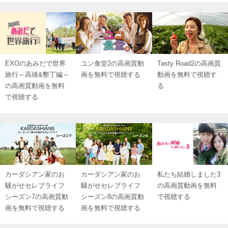
EXOのあみだで世界
ユン食堂2の高画質動
Tasty Road2の高画質
旅行～高雄&墾丁編～
画を無料で視聴する
動画を無料で視聴す
の高画質動画を無料
る
で視聴する
カーダシアン家のお
カーダシアン家のお
私たち結婚しました3
騒がせセレブライフ
騒がせセレブライフ
の高画質動画を無料
シーズン7の高画質動
シーズン8の高画質動
で視聴する
画を無料で視聴する
画を無料で視聴する