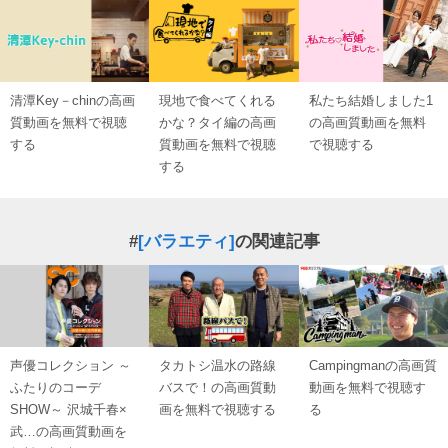
清潭Key－chinの高画
現地で食べてくれる
私たち結婚しました1
質動画を無料で視聴
かな？タイ編の高画
の高画質動画を無料
する
質動画を無料で視聴
で視聴する
する
#
[バラエティ]
の関連記事
声優コレクション ～
タカトシ温水の路線
Campingmanの高画質
ふたりのコーデ
バスで！の高画質動
動画を無料で視聴す
SHOW～ 沢城千春×
画を無料で視聴する
る
武…の高画質動画を