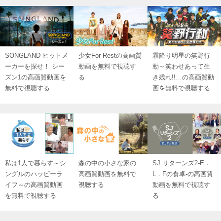
SONGLAND ヒットメ
少女For Restの高画質
霜降り明星の笑野行
ーカーを探せ！ シー
動画を無料で視聴す
動～笑わせあって生
ズン1の高画質動画を
る
き残れ!!…の高画質動
無料で視聴する
画を無料で視聴する
私は1人で暮らす～シ
森の中の小さな家の
SJ リターンズ2‐E．
ングルのハッピーラ
高画質動画を無料で
L．Fの食卓‐の高画質
イフ～の高画質動画
視聴する
動画を無料で視聴す
を無料で視聴する
る