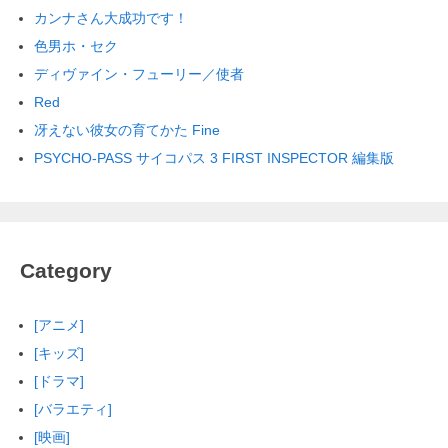
カンナさん大成功です！
色男ホ・セク
ディヴァイン・フューリー／使者
Red
冴えない彼女の育てかた Fine
PSYCHO-PASS サイコパス 3 FIRST INSPECTOR 編集版
Category
[アニメ]
[キッズ]
[ドラマ]
[バラエティ]
[映画]