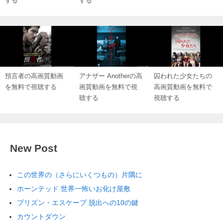
する
する
預言者の高画質動画
アナザー Anotherの高
囚われた少女たちの
を無料で視聴する
画質動画を無料で視
高画質動画を無料で
聴する
視聴する
New Post
この世界の（さらにいくつもの）片隅に
ホーンテッド 世界一怖いお化け屋敷
プリズン・エスケープ 脱出への10の鍵
カウントダウン