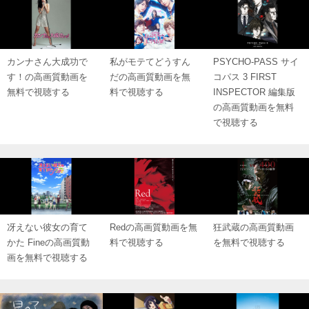
カンナさん大成功で
私がモテてどうすん
PSYCHO-PASS サイ
す！の高画質動画を
だの高画質動画を無
コパス 3 FIRST
無料で視聴する
料で視聴する
INSPECTOR 編集版
の高画質動画を無料
で視聴する
冴えない彼女の育て
Redの高画質動画を無
狂武蔵の高画質動画
かた Fineの高画質動
料で視聴する
を無料で視聴する
画を無料で視聴する