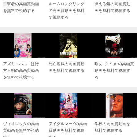
目撃者の高画質動画
ルームロンダリング
凍える鏡の高画質動
を無料で視聴する
の高画質動画を無料
画を無料で視聴する
で視聴する
アズミ・ハルコは行
死亡遊戯の高画質動
喰女 ‐クイメ‐の高画質
方不明の高画質動画
画を無料で視聴する
動画を無料で視聴す
を無料で視聴する
る
ヴィオレッタの高画
ヌイグルマーZの高画
学校の高画質動画を
質動画を無料で視聴
質動画を無料で視聴
無料で視聴する