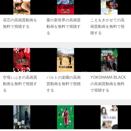
花芯の高画質動画を
愛の新世界の高画質
こえをきかせての高
無料で視聴する
動画を無料で視聴す
画質動画を無料で視
る
聴する
空母いぶきの高画質
バルトの楽園の高画
YOKOHAMA BLACK
動画を無料で視聴す
質動画を無料で視聴
の高画質動画を無料
る
する
で視聴する