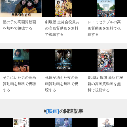
星の子の高画質動画
劇場版 生徒会役員共
レ・ミゼラブルの高
を無料で視聴する
の高画質動画を無料
画質動画を無料で視
で視聴する
聴する
そこにいた男の高画
死体が消えた夜の高
劇場版 銀魂 新訳紅桜
質動画を無料で視聴
画質動画を無料で視
篇の高画質動画を無
する
聴する
料で視聴する
#
[映画]
の関連記事