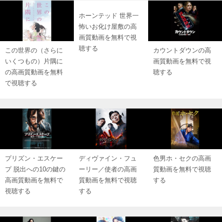
ホーンテッド 世界一
怖いお化け屋敷の高
画質動画を無料で視
聴する
この世界の（さらに
カウントダウンの高
いくつもの）片隅に
画質動画を無料で視
の高画質動画を無料
聴する
で視聴する
プリズン・エスケー
ディヴァイン・フュ
色男ホ・セクの高画
プ 脱出への10の鍵の
ーリー／使者の高画
質動画を無料で視聴
高画質動画を無料で
質動画を無料で視聴
する
視聴する
する