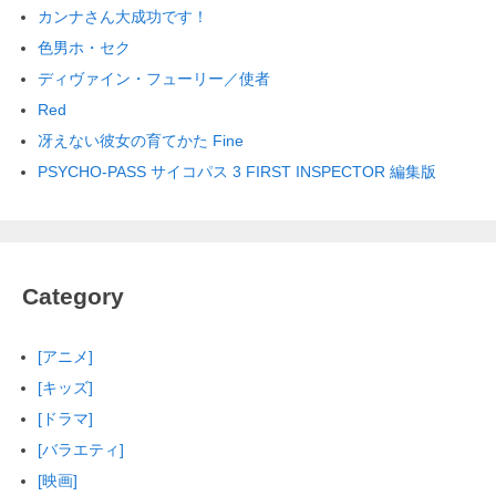
カンナさん大成功です！
色男ホ・セク
ディヴァイン・フューリー／使者
Red
冴えない彼女の育てかた Fine
PSYCHO-PASS サイコパス 3 FIRST INSPECTOR 編集版
Category
[アニメ]
[キッズ]
[ドラマ]
[バラエティ]
[映画]