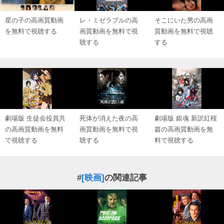
星の子の高画質動画
レ・ミゼラブルの高
そこにいた男の高画
を無料で視聴する
画質動画を無料で視
質動画を無料で視聴
聴する
する
劇場版 生徒会役員共
死体が消えた夜の高
劇場版 銀魂 新訳紅桜
の高画質動画を無料
画質動画を無料で視
篇の高画質動画を無
で視聴する
聴する
料で視聴する
#
[映画]
の関連記事