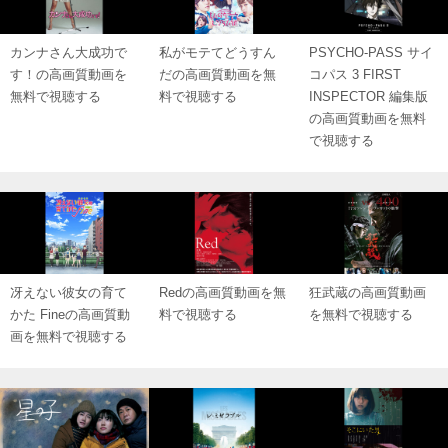
カンナさん大成功で
私がモテてどうすん
PSYCHO-PASS サイ
す！の高画質動画を
だの高画質動画を無
コパス 3 FIRST
無料で視聴する
料で視聴する
INSPECTOR 編集版
の高画質動画を無料
で視聴する
冴えない彼女の育て
Redの高画質動画を無
狂武蔵の高画質動画
かた Fineの高画質動
料で視聴する
を無料で視聴する
画を無料で視聴する