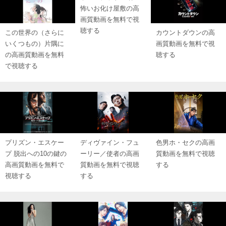
怖いお化け屋敷の高
画質動画を無料で視
聴する
この世界の（さらに
カウントダウンの高
いくつもの）片隅に
画質動画を無料で視
の高画質動画を無料
聴する
で視聴する
プリズン・エスケー
ディヴァイン・フュ
色男ホ・セクの高画
プ 脱出への10の鍵の
ーリー／使者の高画
質動画を無料で視聴
高画質動画を無料で
質動画を無料で視聴
する
視聴する
する