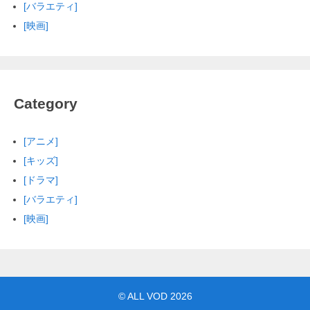
[バラエティ]
[映画]
Category
[アニメ]
[キッズ]
[ドラマ]
[バラエティ]
[映画]
©
ALL VOD
2026