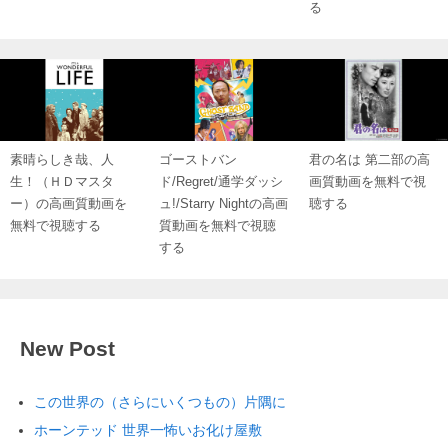
る
素晴らしき哉、人
ゴーストバン
君の名は 第二部の高
生！（ＨＤマスタ
ド/Regret/通学ダッシ
画質動画を無料で視
ー）の高画質動画を
ュ!/Starry Nightの高画
聴する
無料で視聴する
質動画を無料で視聴
する
New Post
この世界の（さらにいくつもの）片隅に
ホーンテッド 世界一怖いお化け屋敷