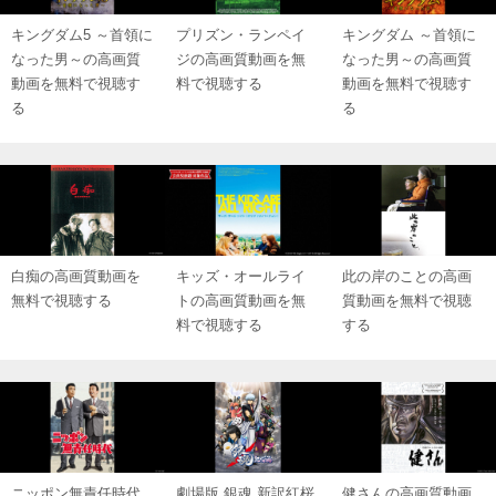
キングダム5 ～首領に
プリズン・ランペイ
キングダム ～首領に
なった男～の高画質
ジの高画質動画を無
なった男～の高画質
動画を無料で視聴す
料で視聴する
動画を無料で視聴す
る
る
白痴の高画質動画を
キッズ・オールライ
此の岸のことの高画
無料で視聴する
トの高画質動画を無
質動画を無料で視聴
料で視聴する
する
ニッポン無責任時代
劇場版 銀魂 新訳紅桜
健さんの高画質動画