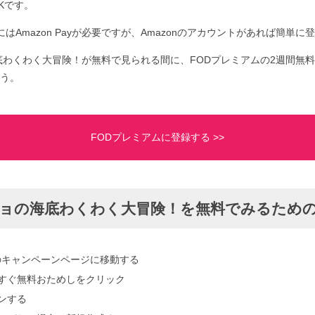
Kです。
はAmazon Payが必要ですが、Amazonのアカウントがあれば簡単に
底わくわく大冒険！が無料で見られる間に、FODプレミアムの2週間無
う。
FODプレミアムに登録する >>
ショの海底わくわく大冒険！を無料でみるため
のキャンペーンページに移動する
yで今すぐ無料おためしをクリック
インする