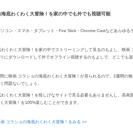
の海底わくわく大冒険！を家の中でも外でも視聴可能
コン・スマホ・タブレット・Fire Stick・Chrome Castなどあら
底わくわく大冒険！を家の中でストリーミングして見るのもよし、映画 
リにダウンロードして外でオフライン視聴するのもよしで、どこでも楽
間に映画 コラショの海底わくわく大冒険！が見られるので、2週間の
く問題ないでしょう。
底わくわく大冒険！を怪しげなサイトで見る必要もありませんし、高画質
く大冒険！を100%楽しむことができます。
映画 コラショの海底わくわく大冒険！をみる >>