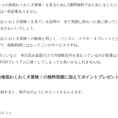
ショの海底わくわく大冒険！を見るために2週間無料でおためしをした
は一切必要ありません。
底わくわく大冒険！を見ている合間や、全て視聴し終わった後に残って
るのもいいでしょう。
底わくわく大冒険！の動画と同じく、パソコン・スマホ・タブレットと
で、移動時間にはもってこいのサービスですね。
ガジンなど、本の読み放題だけで月額数百円を支払っているのが普通な
FODプレミアムに統一してしまっても良いかもしれませんね。
の海底わくわく大冒険！の無料視聴に加えてポイントプレゼン
登録すると、毎月次のようにポイントがもらえます。
ポイント