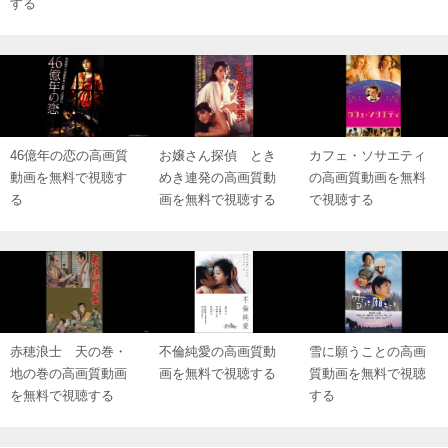
する
46億年の恋の高画質
お嬢さん探偵 とき
カフェ・ソサエティ
動画を無料で視聴す
めき連発の高画質動
の高画質動画を無料
る
画を無料で視聴する
で視聴する
赤穂浪士 天の巻・
不倫純愛の高画質動
雪に願うことの高画
地の巻の高画質動画
画を無料で視聴する
質動画を無料で視聴
を無料で視聴する
する