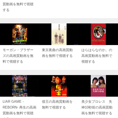
質動画を無料で視聴
する
モーガン・ブラザー
東京夜曲の高画質動
はらはらなのか。の
ズの高画質動画を無
画を無料で視聴する
高画質動画を無料で
料で視聴する
視聴する
LIAR GAME -
借王の高画質動画を
美少女プロレス 失
REBORN- 再生の高画
無料で視聴する
神10秒前の高画質動
質動画を無料で視聴
画を無料で視聴する