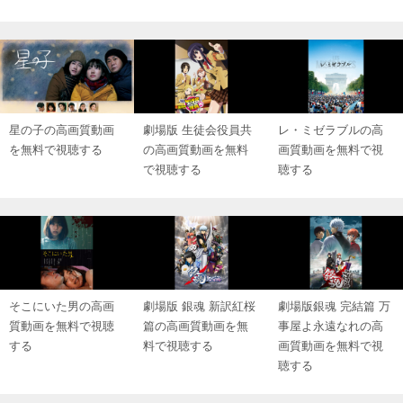
星の子の高画質動画
劇場版 生徒会役員共
レ・ミゼラブルの高
を無料で視聴する
の高画質動画を無料
画質動画を無料で視
で視聴する
聴する
そこにいた男の高画
劇場版 銀魂 新訳紅桜
劇場版銀魂 完結篇 万
質動画を無料で視聴
篇の高画質動画を無
事屋よ永遠なれの高
する
料で視聴する
画質動画を無料で視
聴する