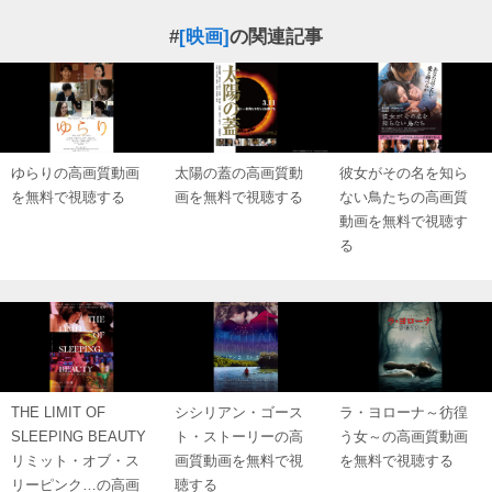
#
[映画]
の関連記事
ゆらりの高画質動画
太陽の蓋の高画質動
彼女がその名を知ら
を無料で視聴する
画を無料で視聴する
ない鳥たちの高画質
動画を無料で視聴す
る
THE LIMIT OF
シシリアン・ゴース
ラ・ヨローナ～彷徨
SLEEPING BEAUTY
ト・ストーリーの高
う女～の高画質動画
リミット・オブ・ス
画質動画を無料で視
を無料で視聴する
リーピンク…の高画
聴する