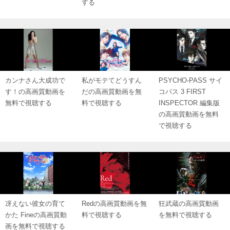
する
カンナさん大成功で
私がモテてどうすん
PSYCHO-PASS サイ
す！の高画質動画を
だの高画質動画を無
コパス 3 FIRST
無料で視聴する
料で視聴する
INSPECTOR 編集版
の高画質動画を無料
で視聴する
冴えない彼女の育て
Redの高画質動画を無
狂武蔵の高画質動画
かた Fineの高画質動
料で視聴する
を無料で視聴する
画を無料で視聴する