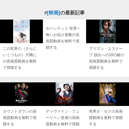
#
[映画]
の最新記事
ホーンテッド 世界一
怖いお化け屋敷の高
画質動画を無料で視
聴する
この世界の（さらに
プリズン・エスケー
いくつもの）片隅に
プ 脱出への10の鍵の
の高画質動画を無料
高画質動画を無料で
で視聴する
視聴する
カウントダウンの高
ディヴァイン・フュ
色男ホ・セクの高画
画質動画を無料で視
ーリー／使者の高画
質動画を無料で視聴
聴する
質動画を無料で視聴
する