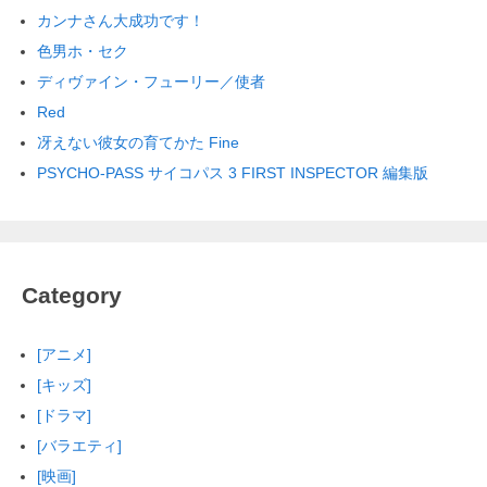
カンナさん大成功です！
色男ホ・セク
ディヴァイン・フューリー／使者
Red
冴えない彼女の育てかた Fine
PSYCHO-PASS サイコパス 3 FIRST INSPECTOR 編集版
Category
[アニメ]
[キッズ]
[ドラマ]
[バラエティ]
[映画]