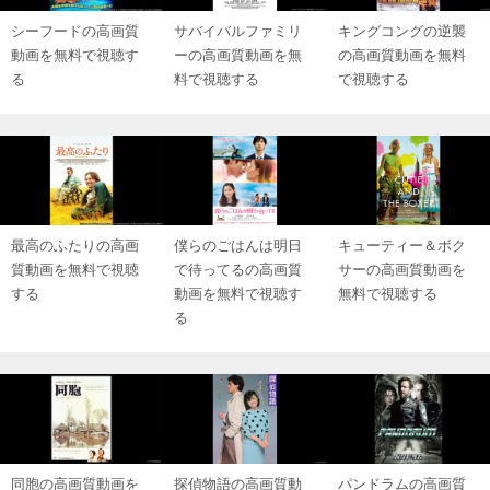
シーフードの高画質
サバイバルファミリ
キングコングの逆襲
動画を無料で視聴す
ーの高画質動画を無
の高画質動画を無料
る
料で視聴する
で視聴する
最高のふたりの高画
僕らのごはんは明日
キューティー＆ボク
質動画を無料で視聴
で待ってるの高画質
サーの高画質動画を
する
動画を無料で視聴す
無料で視聴する
る
同胞の高画質動画を
探偵物語の高画質動
パンドラムの高画質