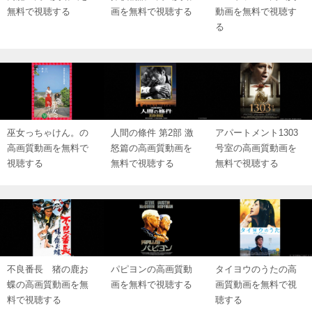
無料で視聴する
画を無料で視聴する
動画を無料で視聴す
る
巫女っちゃけん。の
人間の條件 第2部 激
アパートメント1303
高画質動画を無料で
怒篇の高画質動画を
号室の高画質動画を
視聴する
無料で視聴する
無料で視聴する
不良番長 猪の鹿お
パピヨンの高画質動
タイヨウのうたの高
蝶の高画質動画を無
画を無料で視聴する
画質動画を無料で視
料で視聴する
聴する