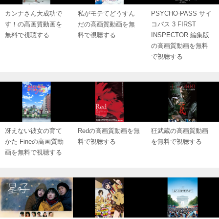
カンナさん大成功で
私がモテてどうすん
PSYCHO-PASS サイ
す！の高画質動画を
だの高画質動画を無
コパス 3 FIRST
無料で視聴する
料で視聴する
INSPECTOR 編集版
の高画質動画を無料
で視聴する
冴えない彼女の育て
Redの高画質動画を無
狂武蔵の高画質動画
かた Fineの高画質動
料で視聴する
を無料で視聴する
画を無料で視聴する