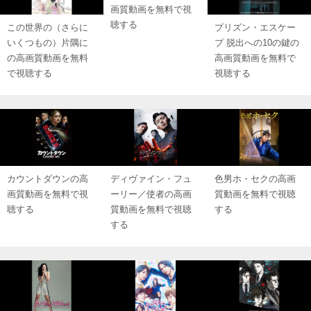
画質動画を無料で視
聴する
この世界の（さらに
プリズン・エスケー
いくつもの）片隅に
プ 脱出への10の鍵の
の高画質動画を無料
高画質動画を無料で
で視聴する
視聴する
カウントダウンの高
ディヴァイン・フュ
色男ホ・セクの高画
画質動画を無料で視
ーリー／使者の高画
質動画を無料で視聴
聴する
質動画を無料で視聴
する
する