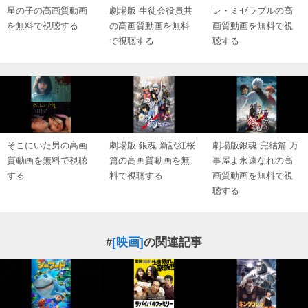
星の子の高画質動画
劇場版 生徒会役員共
レ・ミゼラブルの高
を無料で視聴する
の高画質動画を無料
画質動画を無料で視
で視聴する
聴する
そこにいた男の高画
劇場版 銀魂 新訳紅桜
劇場版銀魂 完結篇 万
質動画を無料で視聴
篇の高画質動画を無
事屋よ永遠なれの高
する
料で視聴する
画質動画を無料で視
聴する
#
[映画]
の関連記事