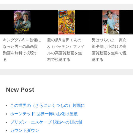
キングダム6 ～首領に
鷹の爪8 吉田くんの
男はつらいよ 寅次
なった男～の高画質
X（バッテン）ファイ
郎夕焼け小焼けの高
動画を無料で視聴す
ルの高画質動画を無
画質動画を無料で視
る
料で視聴する
聴する
New Post
この世界の（さらにいくつもの）片隅に
ホーンテッド 世界一怖いお化け屋敷
プリズン・エスケープ 脱出への10の鍵
カウントダウン