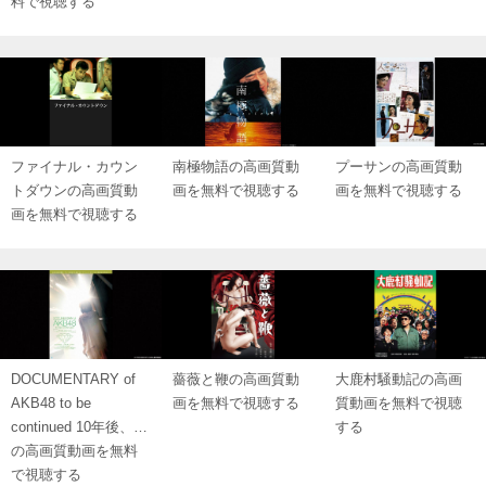
料で視聴する
ファイナル・カウン
南極物語の高画質動
プーサンの高画質動
トダウンの高画質動
画を無料で視聴する
画を無料で視聴する
画を無料で視聴する
DOCUMENTARY of
薔薇と鞭の高画質動
大鹿村騒動記の高画
AKB48 to be
画を無料で視聴する
質動画を無料で視聴
continued 10年後、…
する
の高画質動画を無料
で視聴する