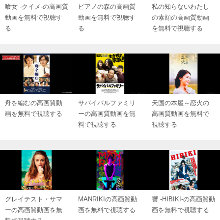
喰女 ‐クイメ‐の高画質
ピアノの森の高画質
私の知らないわたし
動画を無料で視聴す
動画を無料で視聴す
の素顔の高画質動画
る
る
を無料で視聴する
舟を編むの高画質動
サバイバルファミリ
天国の本屋～恋火の
画を無料で視聴する
ーの高画質動画を無
高画質動画を無料で
料で視聴する
視聴する
グレイテスト・サマ
MANRIKIの高画質動
響 -HIBIKI-の高画質動
ーの高画質動画を無
画を無料で視聴する
画を無料で視聴する