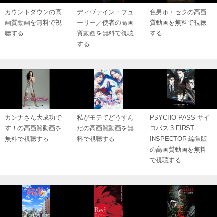
カウントダウンの高
ディヴァイン・フュ
色男ホ・セクの高画
画質動画を無料で視
ーリー／使者の高画
質動画を無料で視聴
聴する
質動画を無料で視聴
する
する
カンナさん大成功で
私がモテてどうすん
PSYCHO-PASS サイ
す！の高画質動画を
だの高画質動画を無
コパス 3 FIRST
無料で視聴する
料で視聴する
INSPECTOR 編集版
の高画質動画を無料
で視聴する