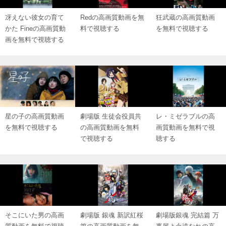
冴えない彼女の育て
Redの高画質動画を無
狂武蔵の高画質動画
かた Fineの高画質動
料で視聴する
を無料で視聴する
画を無料で視聴する
星の子の高画質動画
劇場版 生徒会役員共
レ・ミゼラブルの高
を無料で視聴する
の高画質動画を無料
画質動画を無料で視
で視聴する
聴する
そこにいた男の高画
劇場版 銀魂 新訳紅桜
劇場版銀魂 完結篇 万