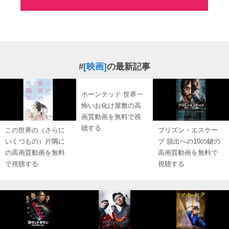
#
[映画]
の最新記事
ホーンテッド 世界一
怖いお化け屋敷の高
画質動画を無料で視
聴する
この世界の（さらに
プリズン・エスケー
いくつもの）片隅に
プ 脱出への10の鍵の
の高画質動画を無料
高画質動画を無料で
で視聴する
視聴する