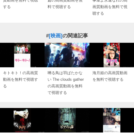
質動画を無料で視聴
篇の高画質動画を無
事屋よ永遠なれの高
する
料で視聴する
画質動画を無料で視
聴する
#
[映画]
の関連記事
キトキト！の高画質
囀る鳥は羽ばたかな
海月姫の高画質動画
動画を無料で視聴す
い The clouds gather
を無料で視聴する
る
の高画質動画を無料
で視聴する