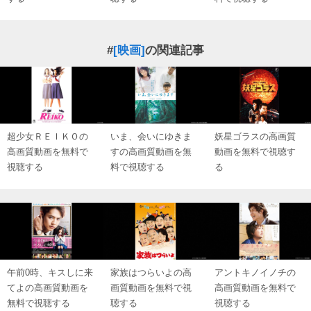
#
[映画]
の関連記事
超少女ＲＥＩＫＯの
いま、会いにゆきま
妖星ゴラスの高画質
高画質動画を無料で
すの高画質動画を無
動画を無料で視聴す
視聴する
料で視聴する
る
午前0時、キスしに来
家族はつらいよの高
アントキノイノチの
てよの高画質動画を
画質動画を無料で視
高画質動画を無料で
無料で視聴する
聴する
視聴する