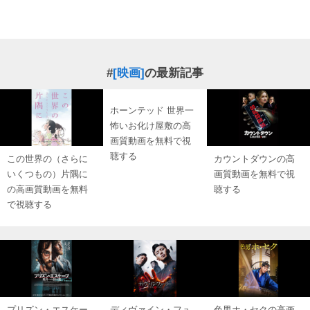
#
[映画]
の最新記事
ホーンテッド 世界一
怖いお化け屋敷の高
画質動画を無料で視
聴する
この世界の（さらに
カウントダウンの高
いくつもの）片隅に
画質動画を無料で視
の高画質動画を無料
聴する
で視聴する
プリズン・エスケー
ディヴァイン・フュ
色男ホ・セクの高画