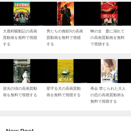
大鹿村騒動記の高画
男たちの挽歌IIの高画
蝉の女 愛に溺れて
質動画を無料で視聴
質動画を無料で視聴
の高画質動画を無料
する
する
で視聴する
逆光の頃の高画質動
星守る犬の高画質動
再会 禁じられた大人
画を無料で視聴する
画を無料で視聴する
の恋の高画質動画を
無料で視聴する
New Post