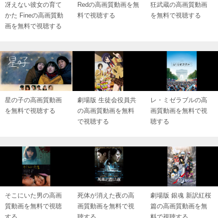
冴えない彼女の育て
Redの高画質動画を無
狂武蔵の高画質動画
かた Fineの高画質動
料で視聴する
を無料で視聴する
画を無料で視聴する
星の子の高画質動画
劇場版 生徒会役員共
レ・ミゼラブルの高
を無料で視聴する
の高画質動画を無料
画質動画を無料で視
で視聴する
聴する
そこにいた男の高画
死体が消えた夜の高
劇場版 銀魂 新訳紅桜
質動画を無料で視聴
画質動画を無料で視
篇の高画質動画を無
する
聴する
料で視聴する