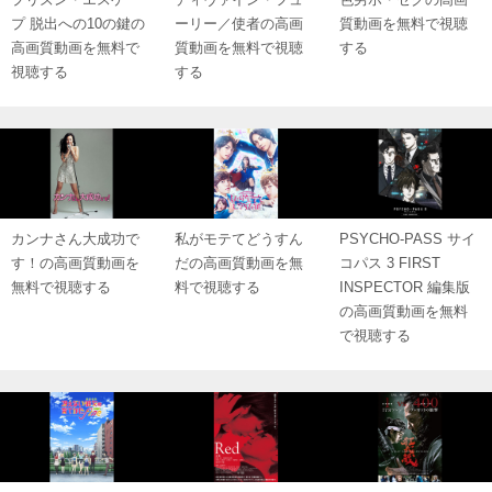
プ 脱出への10の鍵の
ーリー／使者の高画
質動画を無料で視聴
高画質動画を無料で
質動画を無料で視聴
する
視聴する
する
カンナさん大成功で
私がモテてどうすん
PSYCHO-PASS サイ
す！の高画質動画を
だの高画質動画を無
コパス 3 FIRST
無料で視聴する
料で視聴する
INSPECTOR 編集版
の高画質動画を無料
で視聴する