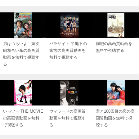
男はつらいよ 寅次
パラサイト 半地下の
同胞の高画質動画を
郎相合い傘の高画質
家族の高画質動画を
無料で視聴する
動画を無料で視聴す
無料で視聴する
る
いっツー THE MOVIE
ウィラードの高画質
君と100回目の恋の高
の高画質動画を無料
動画を無料で視聴す
画質動画を無料で視
で視聴する
る
聴する