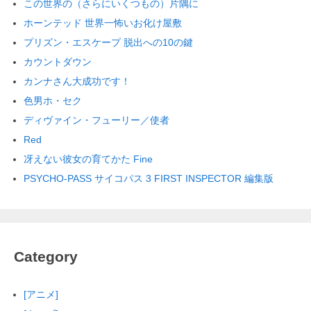
この世界の（さらにいくつもの）片隅に
ホーンテッド 世界一怖いお化け屋敷
プリズン・エスケープ 脱出への10の鍵
カウントダウン
カンナさん大成功です！
色男ホ・セク
ディヴァイン・フューリー／使者
Red
冴えない彼女の育てかた Fine
PSYCHO-PASS サイコパス 3 FIRST INSPECTOR 編集版
Category
[アニメ]