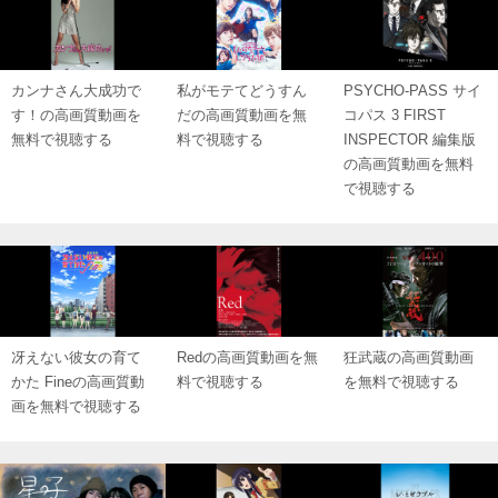
カンナさん大成功で
私がモテてどうすん
PSYCHO-PASS サイ
す！の高画質動画を
だの高画質動画を無
コパス 3 FIRST
無料で視聴する
料で視聴する
INSPECTOR 編集版
の高画質動画を無料
で視聴する
冴えない彼女の育て
Redの高画質動画を無
狂武蔵の高画質動画
かた Fineの高画質動
料で視聴する
を無料で視聴する
画を無料で視聴する