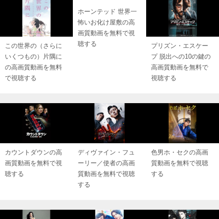
ホーンテッド 世界一
怖いお化け屋敷の高
画質動画を無料で視
聴する
この世界の（さらに
プリズン・エスケー
いくつもの）片隅に
プ 脱出への10の鍵の
の高画質動画を無料
高画質動画を無料で
で視聴する
視聴する
カウントダウンの高
ディヴァイン・フュ
色男ホ・セクの高画
画質動画を無料で視
ーリー／使者の高画
質動画を無料で視聴
聴する
質動画を無料で視聴
する
する