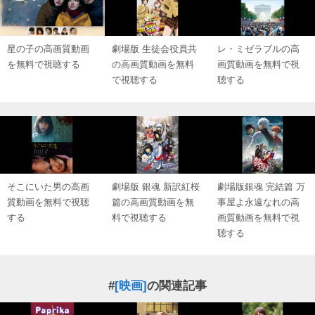
星の子の高画質動画
劇場版 生徒会役員共
レ・ミゼラブルの高
を無料で視聴する
の高画質動画を無料
画質動画を無料で視
で視聴する
聴する
そこにいた男の高画
劇場版 銀魂 新訳紅桜
劇場版銀魂 完結篇 万
質動画を無料で視聴
篇の高画質動画を無
事屋よ永遠なれの高
する
料で視聴する
画質動画を無料で視
聴する
#
[映画]
の関連記事