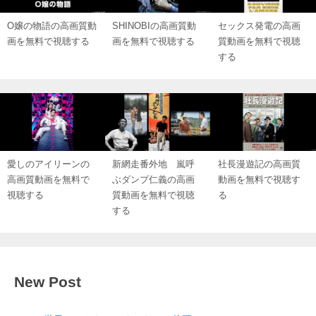
O嬢の物語の高画質動
SHINOBIの高画質動
セックス発電の高画
画を無料で視聴する
画を無料で視聴する
質動画を無料で視聴
する
愛しのアイリーンの
新網走番外地 嵐呼
社長漫遊記の高画質
高画質動画を無料で
ぶダンプ仁義の高画
動画を無料で視聴す
視聴する
質動画を無料で視聴
る
する
New Post