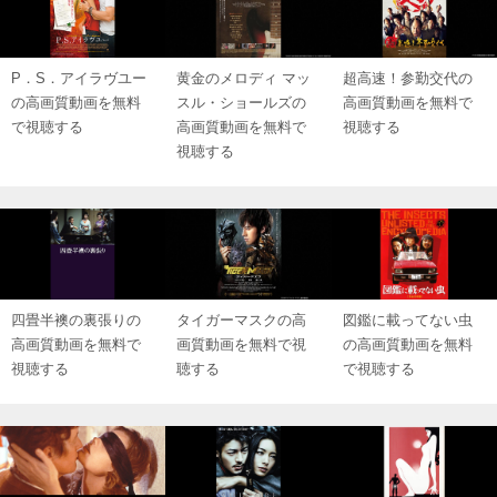
P．S．アイラヴユー
黄金のメロディ マッ
超高速！参勤交代の
の高画質動画を無料
スル・ショールズの
高画質動画を無料で
で視聴する
高画質動画を無料で
視聴する
視聴する
四畳半襖の裏張りの
タイガーマスクの高
図鑑に載ってない虫
高画質動画を無料で
画質動画を無料で視
の高画質動画を無料
視聴する
聴する
で視聴する