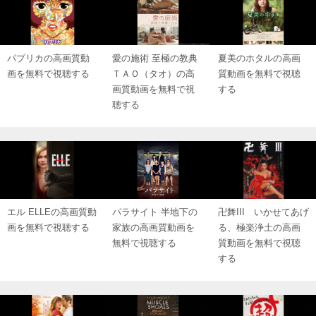
パプリカの高画質動
愛の施術 至極の教典
夏美のホタルの高画
画を無料で視聴する
ＴＡＯ（タオ）の高
質動画を無料で視聴
画質動画を無料で視
する
聴する
エル ELLEの高画質動
パラサイト 半地下の
卍舞III いかせてあげ
画を無料で視聴する
家族の高画質動画を
る、極楽浄土の高画
無料で視聴する
質動画を無料で視聴
する