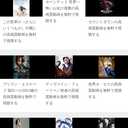
ホーンテッド 世界一
怖いお化け屋敷の高
画質動画を無料で視
聴する
この世界の（さらに
カウントダウンの高
いくつもの）片隅に
画質動画を無料で視
の高画質動画を無料
聴する
で視聴する
プリズン・エスケー
ディヴァイン・フュ
色男ホ・セクの高画
プ 脱出への10の鍵の
ーリー／使者の高画
質動画を無料で視聴
高画質動画を無料で
質動画を無料で視聴
する
視聴する
する