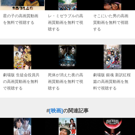
星の子の高画質動画
レ・ミゼラブルの高
そこにいた男の高画
を無料で視聴する
画質動画を無料で視
質動画を無料で視聴
聴する
する
劇場版 生徒会役員共
死体が消えた夜の高
劇場版 銀魂 新訳紅桜
の高画質動画を無料
画質動画を無料で視
篇の高画質動画を無
で視聴する
聴する
料で視聴する
#
[映画]
の関連記事