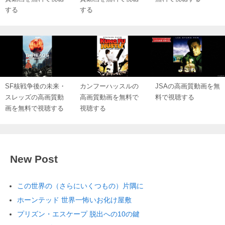
する
する
SF核戦争後の未来・
カンフーハッスルの
JSAの高画質動画を無
スレッズの高画質動
高画質動画を無料で
料で視聴する
画を無料で視聴する
視聴する
New Post
この世界の（さらにいくつもの）片隅に
ホーンテッド 世界一怖いお化け屋敷
プリズン・エスケープ 脱出への10の鍵