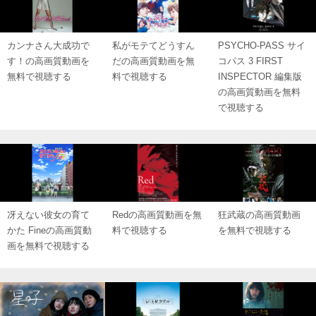
カンナさん大成功で
私がモテてどうすん
PSYCHO-PASS サイ
す！の高画質動画を
だの高画質動画を無
コパス 3 FIRST
無料で視聴する
料で視聴する
INSPECTOR 編集版
の高画質動画を無料
で視聴する
冴えない彼女の育て
Redの高画質動画を無
狂武蔵の高画質動画
かた Fineの高画質動
料で視聴する
を無料で視聴する
画を無料で視聴する