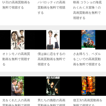
U-31の高画質動画を
パパロッティの高画
映画 コラショの海底
無料で視聴する
質動画を無料で視聴
わくわく大冒険！の
する
高画質動画を無料で
視聴する
オトシモノの高画質
僕は妹に恋をするの
さあ帰ろう、ペダル
動画を無料で視聴す
高画質動画を無料で
をこいでの高画質動
る
視聴する
画を無料で視聴する
光をくれた人の高画
男たちの挽歌の高画
借王3の高画質動画を
質動画を無料で視聴
質動画を無料で視聴
無料で視聴する