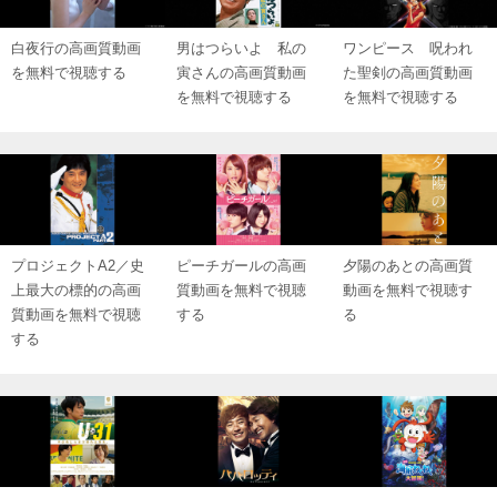
白夜行の高画質動画
男はつらいよ 私の
ワンピース 呪われ
を無料で視聴する
寅さんの高画質動画
た聖剣の高画質動画
を無料で視聴する
を無料で視聴する
プロジェクトA2／史
ピーチガールの高画
夕陽のあとの高画質
上最大の標的の高画
質動画を無料で視聴
動画を無料で視聴す
質動画を無料で視聴
する
る
する