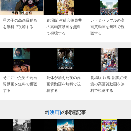
星の子の高画質動画
劇場版 生徒会役員共
レ・ミゼラブルの高
を無料で視聴する
の高画質動画を無料
画質動画を無料で視
で視聴する
聴する
そこにいた男の高画
死体が消えた夜の高
劇場版 銀魂 新訳紅桜
質動画を無料で視聴
画質動画を無料で視
篇の高画質動画を無
する
聴する
料で視聴する
#
[映画]
の関連記事