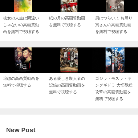
彼女の人生は間違い
紙の月の高画質動画
男はつらいよ お帰り
じゃないの高画質動
を無料で視聴する
寅さんの高画質動画
画を無料で視聴する
を無料で視聴する
追想の高画質動画を
ある優しき殺人者の
ゴジラ・モスラ・キ
無料で視聴する
記録の高画質動画を
ングギドラ 大怪獣総
無料で視聴する
攻撃の高画質動画を
無料で視聴する
New Post