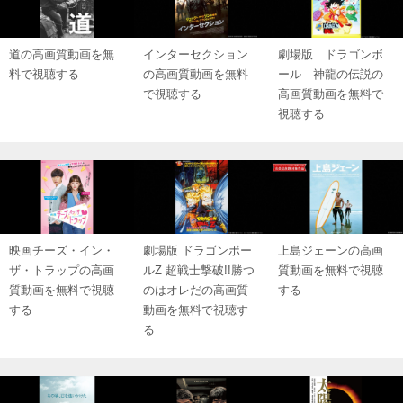
道の高画質動画を無
インターセクション
劇場版 ドラゴンボ
料で視聴する
の高画質動画を無料
ール 神龍の伝説の
で視聴する
高画質動画を無料で
視聴する
映画チーズ・イン・
劇場版 ドラゴンボー
上島ジェーンの高画
ザ・トラップの高画
ルZ 超戦士撃破!!勝つ
質動画を無料で視聴
質動画を無料で視聴
のはオレだの高画質
する
する
動画を無料で視聴す
る