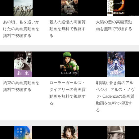
あの頃、君を追いか
殺人の追憶の高画質
太陽の蓋の高画質動
けたの高画質動画を
動画を無料で視聴す
画を無料で視聴する
無料で視聴する
る
約束の高画質動画を
ローラーガールズ・
劇場版 蒼き鋼のアル
無料で視聴する
ダイアリーの高画質
ペジオ -アルス・ノヴ
動画を無料で視聴す
ァ- Cadenzaの高画質
る
動画を無料で視聴す
る