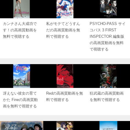
カンナさん大成功で
私がモテてどうすん
PSYCHO-PASS サイ
す！の高画質動画を
だの高画質動画を無
コパス 3 FIRST
無料で視聴する
料で視聴する
INSPECTOR 編集版
の高画質動画を無料
で視聴する
冴えない彼女の育て
Redの高画質動画を無
狂武蔵の高画質動画
かた Fineの高画質動
料で視聴する
を無料で視聴する
画を無料で視聴する