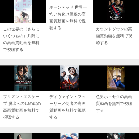
ホーンテッド 世界一
怖いお化け屋敷の高
画質動画を無料で視
聴する
この世界の（さらに
カウントダウンの高
いくつもの）片隅に
画質動画を無料で視
の高画質動画を無料
聴する
で視聴する
プリズン・エスケー
ディヴァイン・フュ
色男ホ・セクの高画
プ 脱出への10の鍵の
ーリー／使者の高画
質動画を無料で視聴
高画質動画を無料で
質動画を無料で視聴
する
視聴する
する