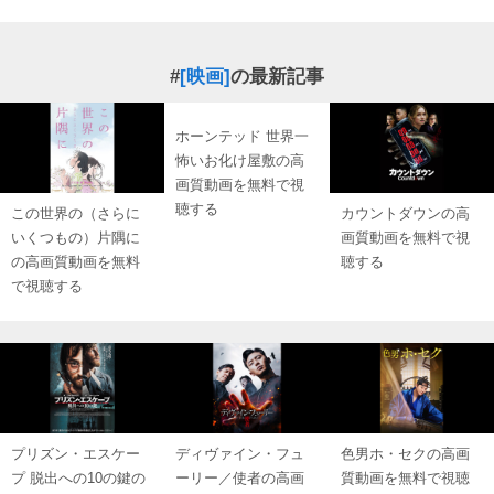
#
[映画]
の最新記事
ホーンテッド 世界一
怖いお化け屋敷の高
画質動画を無料で視
聴する
この世界の（さらに
カウントダウンの高
いくつもの）片隅に
画質動画を無料で視
の高画質動画を無料
聴する
で視聴する
プリズン・エスケー
ディヴァイン・フュ
色男ホ・セクの高画
プ 脱出への10の鍵の
ーリー／使者の高画
質動画を無料で視聴