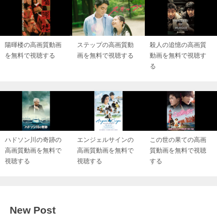
陽暉楼の高画質動画
ステップの高画質動
殺人の追憶の高画質
を無料で視聴する
画を無料で視聴する
動画を無料で視聴す
る
ハドソン川の奇跡の
エンジェルサインの
この世の果ての高画
高画質動画を無料で
高画質動画を無料で
質動画を無料で視聴
視聴する
視聴する
する
New Post