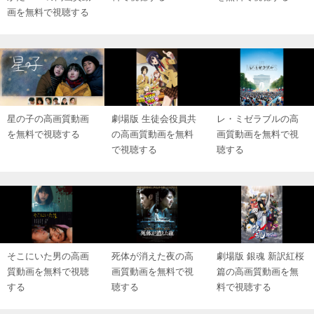
画を無料で視聴する
星の子の高画質動画
劇場版 生徒会役員共
レ・ミゼラブルの高
を無料で視聴する
の高画質動画を無料
画質動画を無料で視
で視聴する
聴する
そこにいた男の高画
死体が消えた夜の高
劇場版 銀魂 新訳紅桜
質動画を無料で視聴
画質動画を無料で視
篇の高画質動画を無
する
聴する
料で視聴する