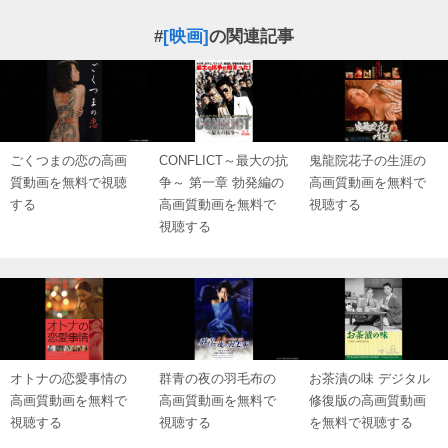
#
[映画]
の関連記事
ごくつまの恋の高画
CONFLICT～最大の抗
鬼龍院花子の生涯の
質動画を無料で視聴
争～ 第一章 勃発編の
高画質動画を無料で
する
高画質動画を無料で
視聴する
視聴する
オトナの恋愛事情の
群青の夜の羽毛布の
お茶漬の味 デジタル
高画質動画を無料で
高画質動画を無料で
修復版の高画質動画
視聴する
視聴する
を無料で視聴する