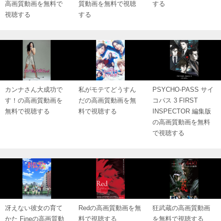
高画質動画を無料で
質動画を無料で視聴
する
視聴する
する
カンナさん大成功で
私がモテてどうすん
PSYCHO-PASS サイ
す！の高画質動画を
だの高画質動画を無
コパス 3 FIRST
無料で視聴する
料で視聴する
INSPECTOR 編集版
の高画質動画を無料
で視聴する
冴えない彼女の育て
Redの高画質動画を無
狂武蔵の高画質動画
かた Fineの高画質動
料で視聴する
を無料で視聴する