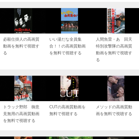
必殺仕掛人の高画質
いい湯だな全員集
人間魚雷・あゝ回天
動画を無料で視聴す
合！！の高画質動画
特別攻撃隊の高画質
る
を無料で視聴する
動画を無料で視聴す
る
トラック野郎 御意
CUTの高画質動画を
メソッドの高画質動
見無用の高画質動画
無料で視聴する
画を無料で視聴する
を無料で視聴する