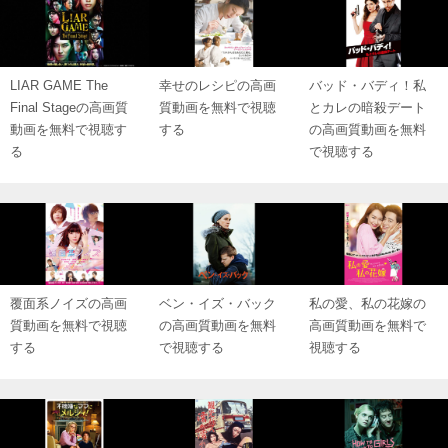
LIAR GAME The
幸せのレシピの高画
バッド・バディ！私
Final Stageの高画質
質動画を無料で視聴
とカレの暗殺デート
動画を無料で視聴す
する
の高画質動画を無料
る
で視聴する
覆面系ノイズの高画
ベン・イズ・バック
私の愛、私の花嫁の
質動画を無料で視聴
の高画質動画を無料
高画質動画を無料で
する
で視聴する
視聴する