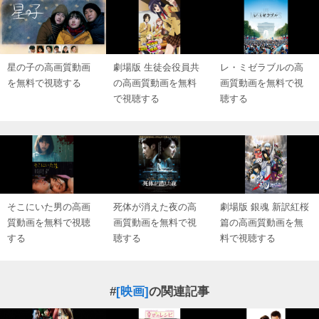
星の子の高画質動画
劇場版 生徒会役員共
レ・ミゼラブルの高
を無料で視聴する
の高画質動画を無料
画質動画を無料で視
で視聴する
聴する
そこにいた男の高画
死体が消えた夜の高
劇場版 銀魂 新訳紅桜
質動画を無料で視聴
画質動画を無料で視
篇の高画質動画を無
する
聴する
料で視聴する
#
[映画]
の関連記事