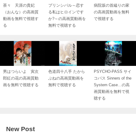
茶々 天涯の貴妃
プリンシパル～恋す
病院坂の首縊りの家
（おんな）の高画質
る私はヒロインです
の高画質動画を無料
動画を無料で視聴す
か?～の高画質動画を
で視聴する
る
無料で視聴する
男はつらいよ 寅次
色道四十八手 たから
PSYCHO-PASS サイ
郎紅の花の高画質動
ぶねの高画質動画を
コパス Sinners of the
画を無料で視聴する
無料で視聴する
System Case…の高
画質動画を無料で視
聴する
New Post