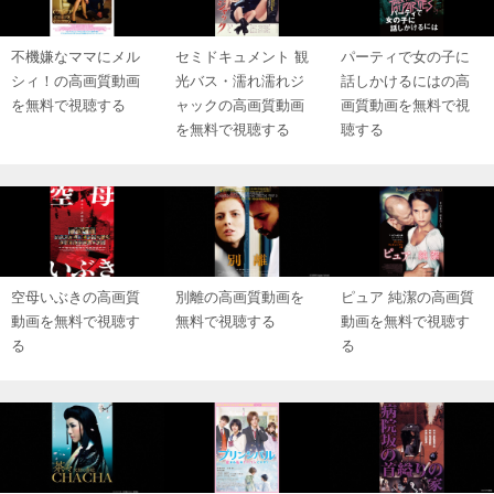
不機嫌なママにメル
セミドキュメント 観
パーティで女の子に
シィ！の高画質動画
光バス・濡れ濡れジ
話しかけるにはの高
を無料で視聴する
ャックの高画質動画
画質動画を無料で視
を無料で視聴する
聴する
空母いぶきの高画質
別離の高画質動画を
ピュア 純潔の高画質
動画を無料で視聴す
無料で視聴する
動画を無料で視聴す
る
る