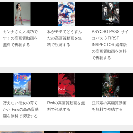
カンナさん大成功で
私がモテてどうすん
PSYCHO-PASS サイ
す！の高画質動画を
だの高画質動画を無
コパス 3 FIRST
無料で視聴する
料で視聴する
INSPECTOR 編集版
の高画質動画を無料
で視聴する
冴えない彼女の育て
Redの高画質動画を無
狂武蔵の高画質動画
かた Fineの高画質動
料で視聴する
を無料で視聴する
画を無料で視聴する