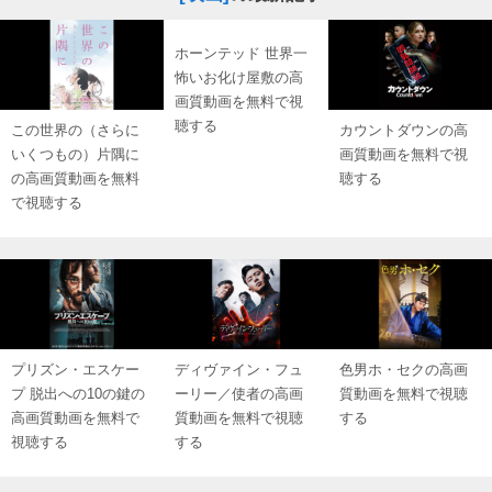
ホーンテッド 世界一
怖いお化け屋敷の高
画質動画を無料で視
聴する
この世界の（さらに
カウントダウンの高
いくつもの）片隅に
画質動画を無料で視
の高画質動画を無料
聴する
で視聴する
プリズン・エスケー
ディヴァイン・フュ
色男ホ・セクの高画
プ 脱出への10の鍵の
ーリー／使者の高画
質動画を無料で視聴
高画質動画を無料で
質動画を無料で視聴
する
視聴する
する