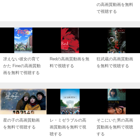
の高画質動画を無料
で視聴する
冴えない彼女の育て
Redの高画質動画を無
狂武蔵の高画質動画
かた Fineの高画質動
料で視聴する
を無料で視聴する
画を無料で視聴する
星の子の高画質動画
レ・ミゼラブルの高
そこにいた男の高画
を無料で視聴する
画質動画を無料で視
質動画を無料で視聴
聴する
する