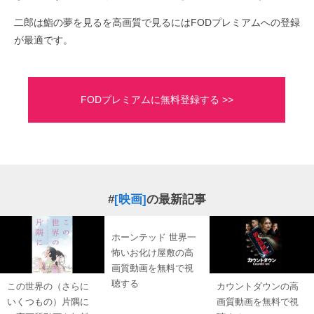
二郎は鮨の夢を見るを高画質で見るにはFODプレミアムへの登録
が最適です。
FODプレミアムに無料登録する >>
#
[映画]
の最新記事
ホーンテッド 世界一
怖いお化け屋敷の高
画質動画を無料で視
聴する
この世界の（さらに
カウントダウンの高
いくつもの）片隅に
画質動画を無料で視