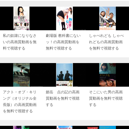
私の奴隷になりなさ
劇場版 教科書にない
しゃべれども しゃべ
いの高画質動画を無
ッ！の高画質動画を
れどもの高画質動画
料で視聴する
無料で視聴する
を無料で視聴する
アクト・オブ・キリ
劒岳 点の記の高画
そこにいた男の高画
ング（オリジナル全
質動画を無料で視聴
質動画を無料で視聴
長版）の高画質動画
する
する
を無料で視聴する