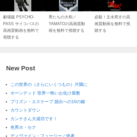
劇場版 PSYCHO-
男たちの大和／
必殺！主水死すの高
PASS サイコパスの
YAMATOの高画質動
画質動画を無料で視
高画質動画を無料で
画を無料で視聴する
聴する
視聴する
New Post
この世界の（さらにいくつもの）片隅に
ホーンテッド 世界一怖いお化け屋敷
プリズン・エスケープ 脱出への10の鍵
カウントダウン
カンナさん大成功です！
色男ホ・セク
ディヴァイン・フューリー／使者