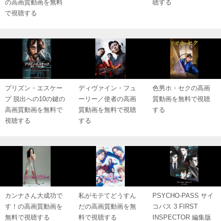
の高画質動画を無料
聴する
で視聴する
プリズン・エスケー
ディヴァイン・フュ
色男ホ・セクの高画
プ 脱出への10の鍵の
ーリー／使者の高画
質動画を無料で視聴
高画質動画を無料で
質動画を無料で視聴
する
視聴する
する
カンナさん大成功で
私がモテてどうすん
PSYCHO-PASS サイ
す！の高画質動画を
だの高画質動画を無
コパス 3 FIRST
無料で視聴する
料で視聴する
INSPECTOR 編集版