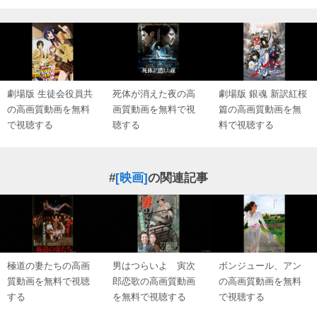
劇場版 生徒会役員共
死体が消えた夜の高
劇場版 銀魂 新訳紅桜
の高画質動画を無料
画質動画を無料で視
篇の高画質動画を無
で視聴する
聴する
料で視聴する
#
[映画]
の関連記事
極道の妻たちの高画
男はつらいよ 寅次
ボンジュール、アン
質動画を無料で視聴
郎恋歌の高画質動画
の高画質動画を無料
する
を無料で視聴する
で視聴する