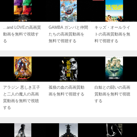
...and LOVEの高画質
GAMBA ガンバと仲間
キッズ・オールライ
動画を無料で視聴す
たちの高画質動画を
トの高画質動画を無
る
無料で視聴する
料で視聴する
アラジン 悪しき王子
孤狼の血の高画質動
白鯨との闘いの高画
と二人の魔人の高画
画を無料で視聴する
質動画を無料で視聴
質動画を無料で視聴
する
する