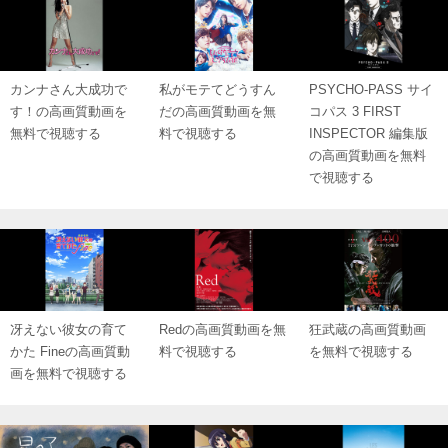
カンナさん大成功で
私がモテてどうすん
PSYCHO-PASS サイ
す！の高画質動画を
だの高画質動画を無
コパス 3 FIRST
無料で視聴する
料で視聴する
INSPECTOR 編集版
の高画質動画を無料
で視聴する
冴えない彼女の育て
Redの高画質動画を無
狂武蔵の高画質動画
かた Fineの高画質動
料で視聴する
を無料で視聴する
画を無料で視聴する