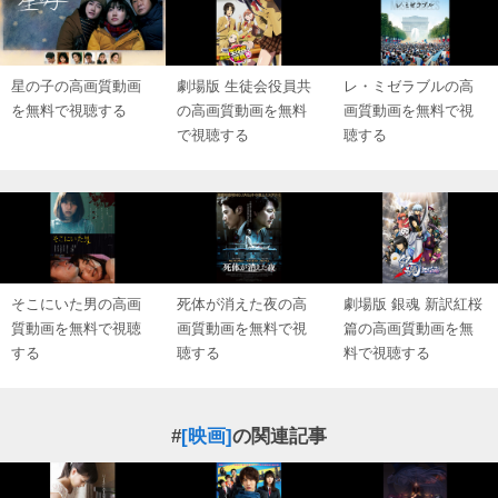
星の子の高画質動画
劇場版 生徒会役員共
レ・ミゼラブルの高
を無料で視聴する
の高画質動画を無料
画質動画を無料で視
で視聴する
聴する
そこにいた男の高画
死体が消えた夜の高
劇場版 銀魂 新訳紅桜
質動画を無料で視聴
画質動画を無料で視
篇の高画質動画を無
する
聴する
料で視聴する
#
[映画]
の関連記事