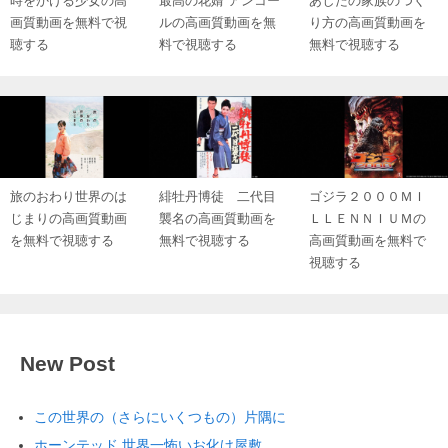
時をかける少女の高
最高の花婿 アンコー
あしたの家族のつく
画質動画を無料で視
ルの高画質動画を無
り方の高画質動画を
聴する
料で視聴する
無料で視聴する
旅のおわり世界のは
緋牡丹博徒 二代目
ゴジラ２０００ＭＩ
じまりの高画質動画
襲名の高画質動画を
ＬＬＥＮＮＩＵＭの
を無料で視聴する
無料で視聴する
高画質動画を無料で
視聴する
New Post
この世界の（さらにいくつもの）片隅に
ホーンテッド 世界一怖いお化け屋敷