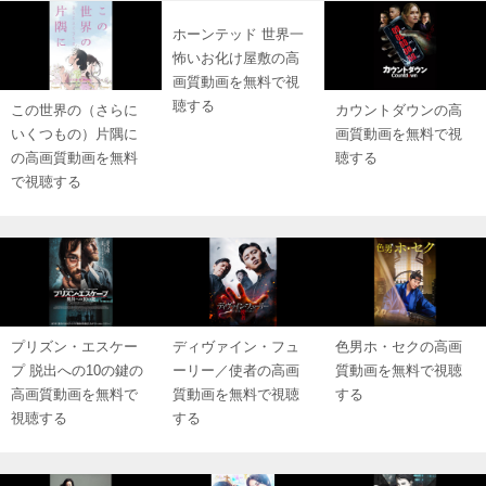
ホーンテッド 世界一
怖いお化け屋敷の高
画質動画を無料で視
聴する
この世界の（さらに
カウントダウンの高
いくつもの）片隅に
画質動画を無料で視
の高画質動画を無料
聴する
で視聴する
プリズン・エスケー
ディヴァイン・フュ
色男ホ・セクの高画
プ 脱出への10の鍵の
ーリー／使者の高画
質動画を無料で視聴
高画質動画を無料で
質動画を無料で視聴
する
視聴する
する