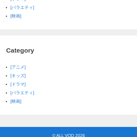
[バラエティ]
[映画]
Category
[アニメ]
[キッズ]
[ドラマ]
[バラエティ]
[映画]
©
ALL VOD
2026