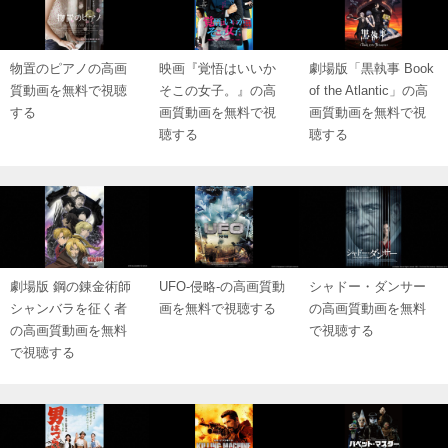
物置のピアノの高画
映画『覚悟はいいか
劇場版「黒執事 Book
質動画を無料で視聴
そこの女子。』の高
of the Atlantic」の高
する
画質動画を無料で視
画質動画を無料で視
聴する
聴する
劇場版 鋼の錬金術師
UFO-侵略-の高画質動
シャドー・ダンサー
シャンバラを征く者
画を無料で視聴する
の高画質動画を無料
の高画質動画を無料
で視聴する
で視聴する