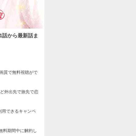
1話から最新話ま
高画質で無料視聴がで
ど外出先で旅先で恋
利用できるキャンペ
、無料期間中に解約し