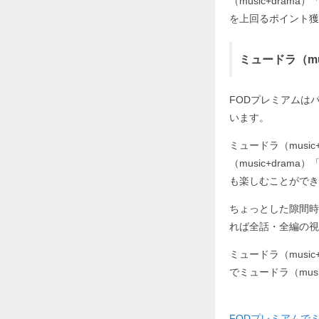
（music+dram
を上回るポイント獲
ミュードラ（mus
FODプレミアムはパソ
います。
ミュードラ（music
（music+dra
も楽しむことができ
ちょっとした隙間時間に
れば全話・全編の視
ミュードラ（musi
でミュードラ（musi
FODプレミアムでミュー