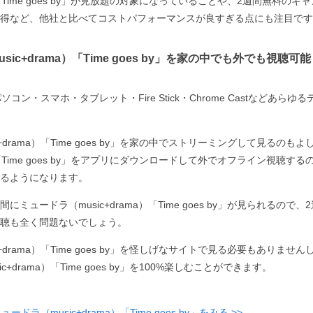
a）「Time goes by」が見放題の対象になっていることや、2週間無料の
得など、他社と比べてコストパフォーマンスが良すぎる点にも注目です
ic+drama）「Time goes by」を家の中でも外でも視聴可能
コン・スマホ・タブレット・Fire Stick・Chrome Castなどあら
+drama）「Time goes by」を家の中でストリーミングして見るのも
ma）「Time goes by」をアプリにダウンロードして外でオフライン視聴
るようになります。
ミュードラ（music+drama）「Time goes by」が見られるので
聴も全く問題ないでしょう。
c+drama）「Time goes by」を怪しげなサイトで見る必要もありま
c+drama）「Time goes by」を100%楽しむことができます。
ドラ（music+drama）「Time goes by」をみる >>