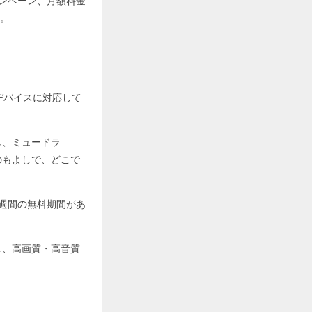
キャンペーン、月額料金
。
ゆるデバイスに対応して
よし、ミュードラ
するのもよしで、どこで
、2週間の無料期間があ
せんし、高画質・高音質