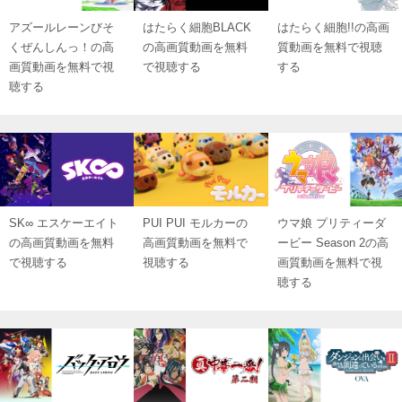
アズールレーンびそ
はたらく細胞BLACK
はたらく細胞!!の高画
くぜんしんっ！の高
の高画質動画を無料
質動画を無料で視聴
画質動画を無料で視
で視聴する
する
聴する
SK∞ エスケーエイト
PUI PUI モルカーの
ウマ娘 プリティーダ
の高画質動画を無料
高画質動画を無料で
ービー Season 2の高
で視聴する
視聴する
画質動画を無料で視
聴する