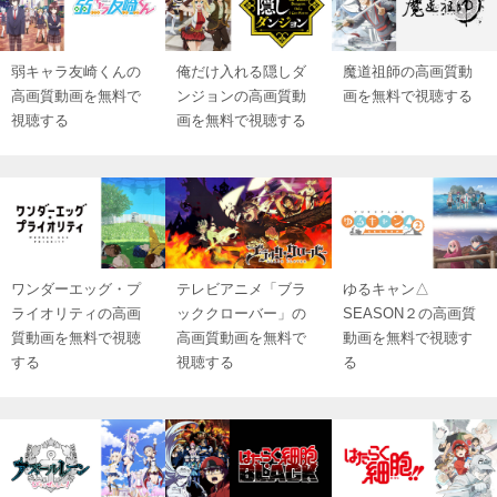
弱キャラ友崎くんの
俺だけ入れる隠しダ
魔道祖師の高画質動
高画質動画を無料で
ンジョンの高画質動
画を無料で視聴する
視聴する
画を無料で視聴する
ワンダーエッグ・プ
テレビアニメ「ブラ
ゆるキャン△
ライオリティの高画
ッククローバー」の
SEASON２の高画質
質動画を無料で視聴
高画質動画を無料で
動画を無料で視聴す
する
視聴する
る