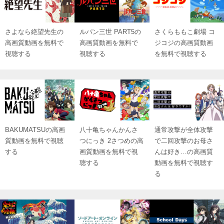
さよなら絶望先生の
ルパン三世 PART5の
さくらももこ劇場 コ
高画質動画を無料で
高画質動画を無料で
ジコジの高画質動画
視聴する
視聴する
を無料で視聴する
BAKUMATSUの高画
八十亀ちゃんかんさ
通常攻撃が全体攻撃
質動画を無料で視聴
つにっき 2さつめの高
で二回攻撃のお母さ
する
画質動画を無料で視
んは好き…の高画質
聴する
動画を無料で視聴す
る