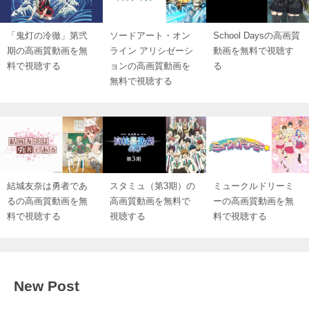
「鬼灯の冷徹」第弐
ソードアート・オン
School Daysの高画質
期の高画質動画を無
ライン アリシゼーシ
動画を無料で視聴す
料で視聴する
ョンの高画質動画を
る
無料で視聴する
結城友奈は勇者であ
スタミュ（第3期）の
ミュークルドリーミ
るの高画質動画を無
高画質動画を無料で
ーの高画質動画を無
料で視聴する
視聴する
料で視聴する
New Post