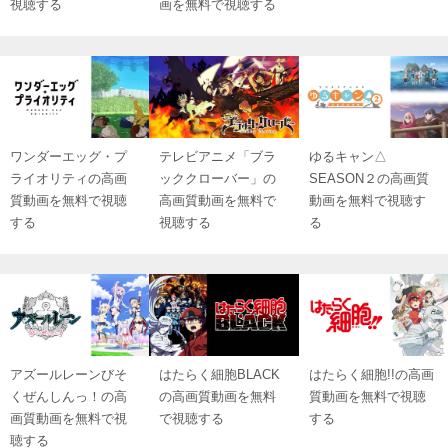
視聴する
画を無料で視聴する
ワンダーエッグ・プ
テレビアニメ「ブラ
ゆるキャン△
ライオリティの高画
ッククローバー」の
SEASON２の高画質
質動画を無料で視聴
高画質動画を無料で
動画を無料で視聴す
する
視聴する
る
アズールレーンびそ
はたらく細胞BLACK
はたらく細胞!!の高画
くぜんしんっ！の高
の高画質動画を無料
質動画を無料で視聴
画質動画を無料で視
で視聴する
する
聴する