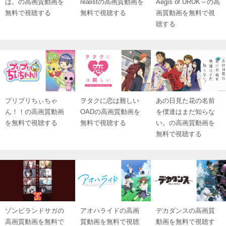
は。の高画質動画を
realistの高画質動画を
Aegis of URUK～の高
無料で視聴する
無料で視聴する
画質動画を無料で視
聴する
プリプリちぃちゃ
ヲタクに恋は難しい
あの日見た花の名前
ん！！の高画質動画
OADの高画質動画を
を僕達はまだ知らな
を無料で視聴する
無料で視聴する
い。の高画質動画を
無料で視聴する
ゾンビランドサガの
アオハライドの高画
デカダンスの高画質
高画質動画を無料で
質動画を無料で視聴
動画を無料で視聴す