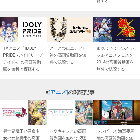
聴する
TVアニメ「IDOLY
とーとつにエジプト
銀魂 ジャンプスペシ
PRIDE -アイドリープ
神の高画質動画を無
ャルアニメフェスタ
ライド-」の高画質動
料で視聴する
2014の高画質動画を
画を無料で視聴する
無料で視聴する
#
[アニメ]
の関連記事
異世界魔王と召喚少
へやキャン△の高画
ワンピース 海軍要塞
女の奴隷魔術の高画
質動画を無料で視聴
編の高画質動画を無