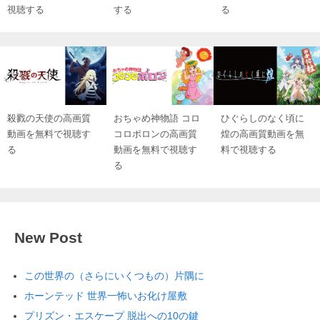
視聴する
する
る
殺戮の天使の高画質
おちゃめ神物語 コロ
ひぐらしのなく頃に
動画を無料で視聴す
コロポロンの高画質
煌の高画質動画を無
る
動画を無料で視聴す
料で視聴する
る
New Post
この世界の（さらにいくつもの）片隅に
ホーンテッド 世界一怖いお化け屋敷
プリズン・エスケープ 脱出への10の鍵