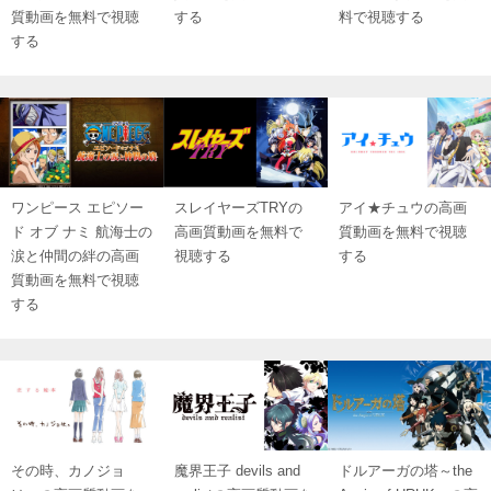
質動画を無料で視聴
する
料で視聴する
する
ワンピース エピソー
スレイヤーズTRYの
アイ★チュウの高画
ド オブ ナミ 航海士の
高画質動画を無料で
質動画を無料で視聴
涙と仲間の絆の高画
視聴する
する
質動画を無料で視聴
する
その時、カノジョ
魔界王子 devils and
ドルアーガの塔～the