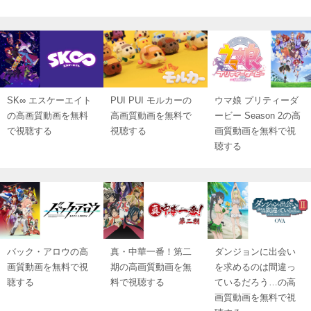
SK∞ エスケーエイト
PUI PUI モルカーの
ウマ娘 プリティーダ
の高画質動画を無料
高画質動画を無料で
ービー Season 2の高
で視聴する
視聴する
画質動画を無料で視
聴する
バック・アロウの高
真・中華一番！第二
ダンジョンに出会い
画質動画を無料で視
期の高画質動画を無
を求めるのは間違っ
聴する
料で視聴する
ているだろう…の高
画質動画を無料で視