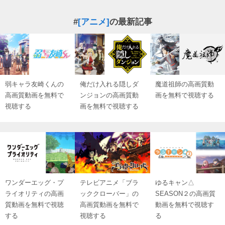
#
[アニメ]
の最新記事
弱キャラ友崎くんの
俺だけ入れる隠しダ
魔道祖師の高画質動
高画質動画を無料で
ンジョンの高画質動
画を無料で視聴する
視聴する
画を無料で視聴する
ワンダーエッグ・プ
テレビアニメ「ブラ
ゆるキャン△
ライオリティの高画
ッククローバー」の
SEASON２の高画質
質動画を無料で視聴
高画質動画を無料で
動画を無料で視聴す
する
視聴する
る