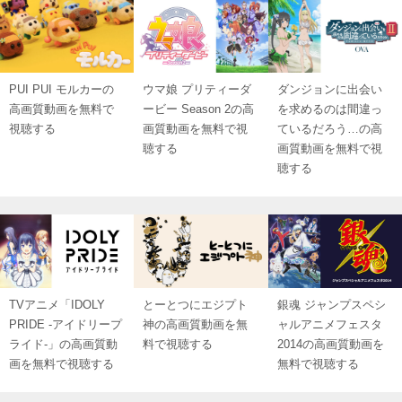
PUI PUI モルカーの
ウマ娘 プリティーダ
ダンジョンに出会い
高画質動画を無料で
ービー Season 2の高
を求めるのは間違っ
視聴する
画質動画を無料で視
ているだろう…の高
聴する
画質動画を無料で視
聴する
TVアニメ「IDOLY
とーとつにエジプト
銀魂 ジャンプスペシ
PRIDE -アイドリープ
神の高画質動画を無
ャルアニメフェスタ
ライド-」の高画質動
料で視聴する
2014の高画質動画を
画を無料で視聴する
無料で視聴する