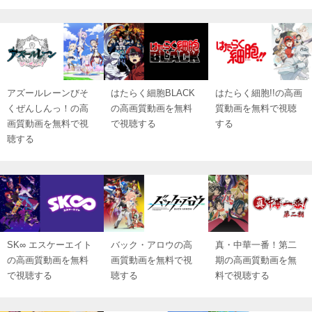
アズールレーンびそ
はたらく細胞BLACK
はたらく細胞!!の高画
くぜんしんっ！の高
の高画質動画を無料
質動画を無料で視聴
画質動画を無料で視
で視聴する
する
聴する
SK∞ エスケーエイト
バック・アロウの高
真・中華一番！第二
の高画質動画を無料
画質動画を無料で視
期の高画質動画を無
で視聴する
聴する
料で視聴する