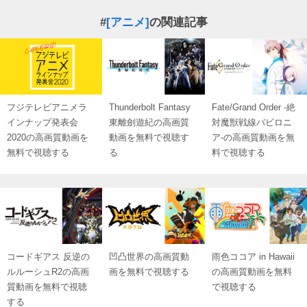
#
[アニメ]
の関連記事
フジテレビアニメラ
Thunderbolt Fantasy
Fate/Grand Order -絶
インナップ発表会
東離劍遊紀の高画質
対魔獣戦線バビロニ
2020の高画質動画を
動画を無料で視聴す
ア-の高画質動画を無
無料で視聴する
る
料で視聴する
コードギアス 反逆の
凹凸世界の高画質動
雨色ココア in Hawaii
ルルーシュR2の高画
画を無料で視聴する
の高画質動画を無料
質動画を無料で視聴
で視聴する
する