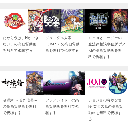
だから僕は、Hができ
ジャングル大帝
ムヒョとロージーの
ない。の高画質動画
（1965）の高画質動
魔法律相談事務所 第2
を無料で視聴する
画を無料で視聴する
期の高画質動画を無
料で視聴する
胡蝶綺 ～若き信長～
ブラスレイターの高
ジョジョの奇妙な冒
の高画質動画を無料
画質動画を無料で視
険 黄金の風の高画質
で視聴する
聴する
動画を無料で視聴す
る