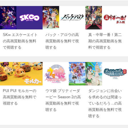
SK∞ エスケーエイト
バック・アロウの高
真・中華一番！第二
の高画質動画を無料
画質動画を無料で視
期の高画質動画を無
で視聴する
聴する
料で視聴する
PUI PUI モルカーの
ウマ娘 プリティーダ
ダンジョンに出会い
高画質動画を無料で
ービー Season 2の高
を求めるのは間違っ
視聴する
画質動画を無料で視
ているだろう…の高
聴する
画質動画を無料で視
聴する