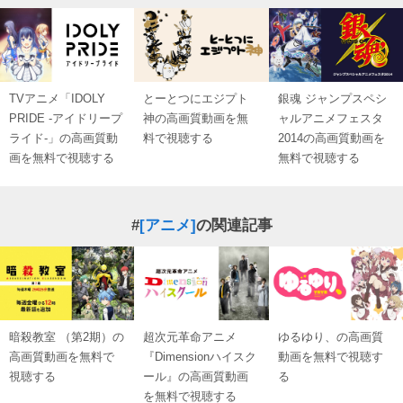
TVアニメ「IDOLY
とーとつにエジプト
銀魂 ジャンプスペシ
PRIDE -アイドリープ
神の高画質動画を無
ャルアニメフェスタ
ライド-」の高画質動
料で視聴する
2014の高画質動画を
画を無料で視聴する
無料で視聴する
#
[アニメ]
の関連記事
暗殺教室 （第2期）の
超次元革命アニメ
ゆるゆり、の高画質
高画質動画を無料で
『Dimensionハイスク
動画を無料で視聴す
視聴する
ール』の高画質動画
る
を無料で視聴する