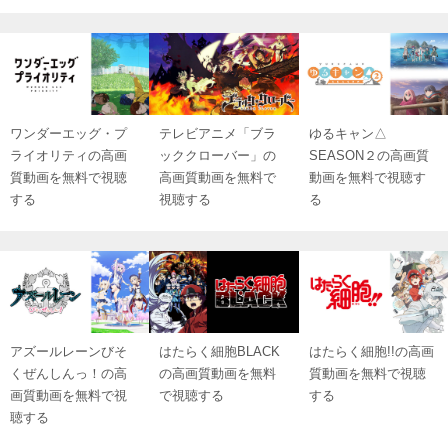
ワンダーエッグ・プ
テレビアニメ「ブラ
ゆるキャン△
ライオリティの高画
ッククローバー」の
SEASON２の高画質
質動画を無料で視聴
高画質動画を無料で
動画を無料で視聴す
する
視聴する
る
アズールレーンびそ
はたらく細胞BLACK
はたらく細胞!!の高画
くぜんしんっ！の高
の高画質動画を無料
質動画を無料で視聴
画質動画を無料で視
で視聴する
する
聴する