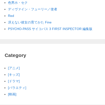
色男ホ・セク
ディヴァイン・フューリー／使者
Red
冴えない彼女の育てかた Fine
PSYCHO-PASS サイコパス 3 FIRST INSPECTOR 編集版
Category
[アニメ]
[キッズ]
[ドラマ]
[バラエティ]
[映画]