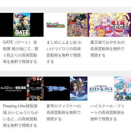
GATE（ゲート） 自
まじめにふまじめ か
魔王城でおやすみの
衛隊 彼の地にて、斯
いけつゾロリの高画
高画質動画を無料で
く戦えりの高画質動
質動画を無料で視聴
視聴する
画を無料で視聴する
する
Peeping Lifex怪獣酒
蒼穹のファフナーの
ハイスクール・フリ
場 かいじゅうたちが
高画質動画を無料で
ートの高画質動画を
いると…の高画質動
視聴する
無料で視聴する
画を無料で視聴する