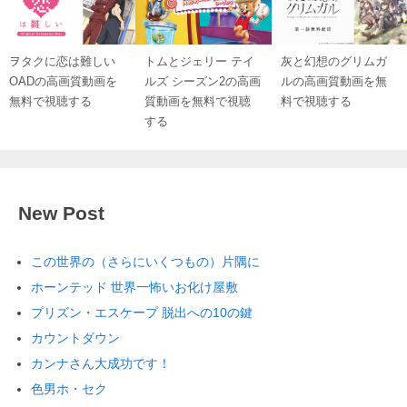
ヲタクに恋は難しい
トムとジェリー テイ
灰と幻想のグリムガ
OADの高画質動画を
ルズ シーズン2の高画
ルの高画質動画を無
無料で視聴する
質動画を無料で視聴
料で視聴する
する
New Post
この世界の（さらにいくつもの）片隅に
ホーンテッド 世界一怖いお化け屋敷
プリズン・エスケープ 脱出への10の鍵
カウントダウン
カンナさん大成功です！
色男ホ・セク