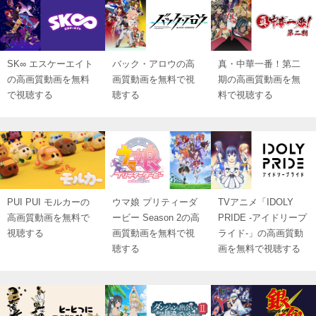
SK∞ エスケーエイト
バック・アロウの高
真・中華一番！第二
の高画質動画を無料
画質動画を無料で視
期の高画質動画を無
で視聴する
聴する
料で視聴する
PUI PUI モルカーの
ウマ娘 プリティーダ
TVアニメ「IDOLY
高画質動画を無料で
ービー Season 2の高
PRIDE -アイドリープ
視聴する
画質動画を無料で視
ライド-」の高画質動
聴する
画を無料で視聴する