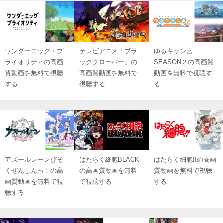
ワンダーエッグ・プ
テレビアニメ「ブラ
ゆるキャン△
ライオリティの高画
ッククローバー」の
SEASON２の高画質
質動画を無料で視聴
高画質動画を無料で
動画を無料で視聴す
する
視聴する
る
アズールレーンびそ
はたらく細胞BLACK
はたらく細胞!!の高画
くぜんしんっ！の高
の高画質動画を無料
質動画を無料で視聴
画質動画を無料で視
で視聴する
する
聴する