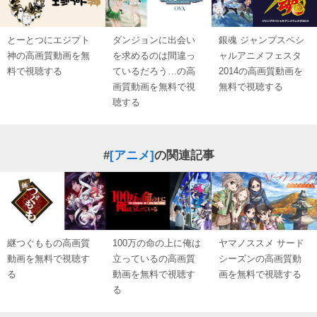
とーとつにエジプト
ダンジョンに出会い
銀魂 ジャンプスペシ
神の高画質動画を無
を求めるのは間違っ
ャルアニメフェスタ
料で視聴する
ているだろう…の高
2014の高画質動画を
画質動画を無料で視
無料で視聴する
聴する
#
[アニメ]
の関連記事
継つぐももの高画質
100万の命の上に俺は
ヤマノススメ サード
動画を無料で視聴す
立っているの高画質
シーズンの高画質動
る
動画を無料で視聴す
画を無料で視聴する
る