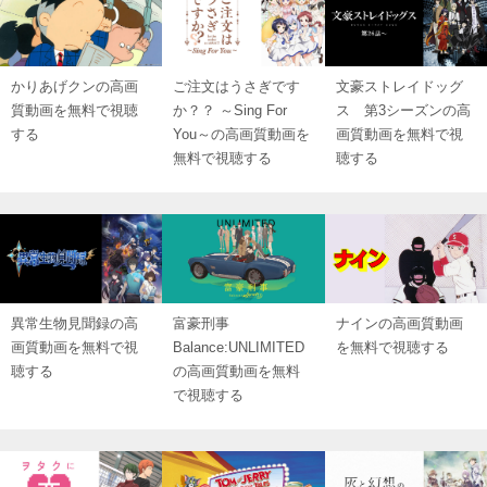
かりあげクンの高画
ご注文はうさぎです
文豪ストレイドッグ
質動画を無料で視聴
か？？ ～Sing For
ス 第3シーズンの高
する
You～の高画質動画を
画質動画を無料で視
無料で視聴する
聴する
異常生物見聞録の高
富豪刑事
ナインの高画質動画
画質動画を無料で視
Balance:UNLIMITED
を無料で視聴する
聴する
の高画質動画を無料
で視聴する