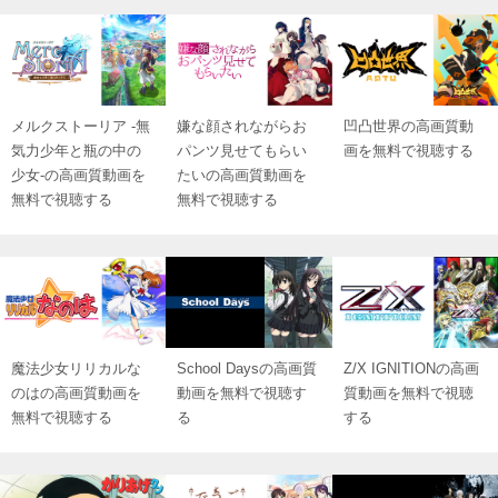
メルクストーリア ‐無
嫌な顔されながらお
凹凸世界の高画質動
気力少年と瓶の中の
パンツ見せてもらい
画を無料で視聴する
少女‐の高画質動画を
たいの高画質動画を
無料で視聴する
無料で視聴する
魔法少女リリカルな
School Daysの高画質
Z/X IGNITIONの高画
のはの高画質動画を
動画を無料で視聴す
質動画を無料で視聴
無料で視聴する
る
する