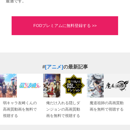
最適です。
FODプレミアムに無料登録する >>
#
[アニメ]
の最新記事
弱キャラ友崎くんの
俺だけ入れる隠しダ
魔道祖師の高画質動
高画質動画を無料で
ンジョンの高画質動
画を無料で視聴する
視聴する
画を無料で視聴する