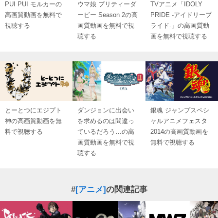
PUI PUI モルカーの
ウマ娘 プリティーダ
TVアニメ「IDOLY
高画質動画を無料で
ービー Season 2の高
PRIDE -アイドリープ
視聴する
画質動画を無料で視
ライド-」の高画質動
聴する
画を無料で視聴する
とーとつにエジプト
ダンジョンに出会い
銀魂 ジャンプスペシ
神の高画質動画を無
を求めるのは間違っ
ャルアニメフェスタ
料で視聴する
ているだろう…の高
2014の高画質動画を
画質動画を無料で視
無料で視聴する
聴する
#
[アニメ]
の関連記事