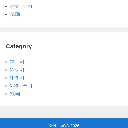
[バラエティ]
[映画]
Category
[アニメ]
[キッズ]
[ドラマ]
[バラエティ]
[映画]
©
ALL VOD
2026