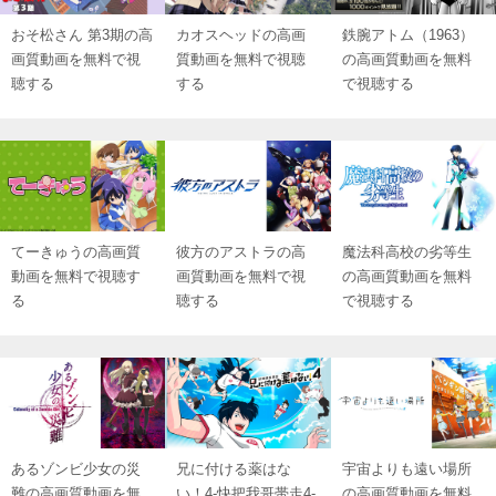
おそ松さん 第3期の高
カオスヘッドの高画
鉄腕アトム（1963）
画質動画を無料で視
質動画を無料で視聴
の高画質動画を無料
聴する
する
で視聴する
てーきゅうの高画質
彼方のアストラの高
魔法科高校の劣等生
動画を無料で視聴す
画質動画を無料で視
の高画質動画を無料
る
聴する
で視聴する
あるゾンビ少女の災
兄に付ける薬はな
宇宙よりも遠い場所
難の高画質動画を無
い！4‐快把我哥帯走4‐
の高画質動画を無料