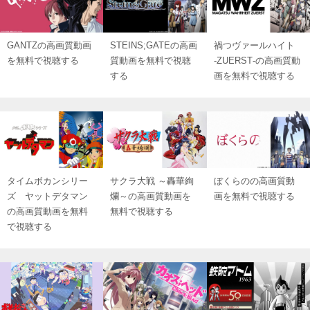
GANTZの高画質動画
STEINS;GATEの高画
禍つヴァールハイト
を無料で視聴する
質動画を無料で視聴
‐ZUERST‐の高画質動
する
画を無料で視聴する
タイムボカンシリー
サクラ大戦 ～轟華絢
ぼくらのの高画質動
ズ ヤットデタマン
爛～の高画質動画を
画を無料で視聴する
の高画質動画を無料
無料で視聴する
で視聴する