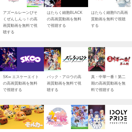
アズールレーンびそ
はたらく細胞BLACK
はたらく細胞!!の高画
くぜんしんっ！の高
の高画質動画を無料
質動画を無料で視聴
画質動画を無料で視
で視聴する
する
聴する
SK∞ エスケーエイト
バック・アロウの高
真・中華一番！第二
の高画質動画を無料
画質動画を無料で視
期の高画質動画を無
で視聴する
聴する
料で視聴する