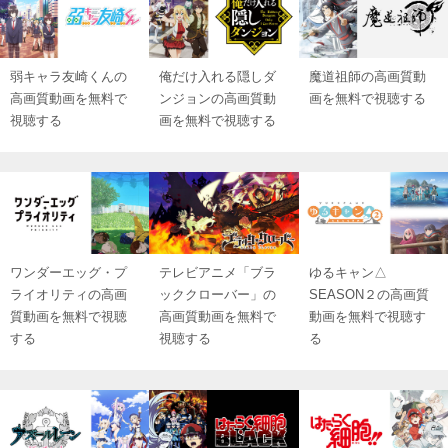
弱キャラ友崎くんの
俺だけ入れる隠しダ
魔道祖師の高画質動
高画質動画を無料で
ンジョンの高画質動
画を無料で視聴する
視聴する
画を無料で視聴する
ワンダーエッグ・プ
テレビアニメ「ブラ
ゆるキャン△
ライオリティの高画
ッククローバー」の
SEASON２の高画質
質動画を無料で視聴
高画質動画を無料で
動画を無料で視聴す
する
視聴する
る