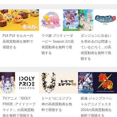
PUI PUI モルカーの
ウマ娘 プリティーダ
ダンジョンに出会い
高画質動画を無料で
ービー Season 2の高
を求めるのは間違っ
視聴する
画質動画を無料で視
ているだろう…の高
聴する
画質動画を無料で視
聴する
TVアニメ「IDOLY
とーとつにエジプト
銀魂 ジャンプスペシ
PRIDE -アイドリープ
神の高画質動画を無
ャルアニメフェスタ
ライド-」の高画質動
料で視聴する
2014の高画質動画を
画を無料で視聴する
無料で視聴する