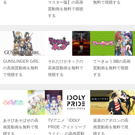
る
マスター版】の高画
無料で視聴する
質動画を無料で視聴
する
GUNSLINGER GIRL
それだけがネックの
てーきゅう3期の高画
の高画質動画を無料
高画質動画を無料で
質動画を無料で視聴
で視聴する
視聴する
する
あそびあそばせの高
TVアニメ「IDOLY
坂道のアポロンの高
画質動画を無料で視
PRIDE -アイドリープ
画質動画を無料で視
聴する
ライド-」の高画質動
聴する