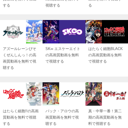
する
視聴する
る
アズールレーンびそ
SK∞ エスケーエイト
はたらく細胞BLACK
くぜんしんっ！の高
の高画質動画を無料
の高画質動画を無料
画質動画を無料で視
で視聴する
で視聴する
聴する
はたらく細胞!!の高画
バック・アロウの高
真・中華一番！第二
質動画を無料で視聴
画質動画を無料で視
期の高画質動画を無
する
聴する
料で視聴する