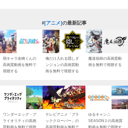
#
[アニメ]
の最新記事
弱キャラ友崎くんの
俺だけ入れる隠しダ
魔道祖師の高画質動
高画質動画を無料で
ンジョンの高画質動
画を無料で視聴する
視聴する
画を無料で視聴する
ワンダーエッグ・プ
テレビアニメ「ブラ
ゆるキャン△
ライオリティの高画
ッククローバー」の
SEASON２の高画質
質動画を無料で視聴
高画質動画を無料で
動画を無料で視聴す