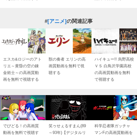
#
[アニメ]
の関連記事
エスカ&ロジーのアト
獣の奏者 エリンの高
ハイキュー!! 烏野高校
リエ～黄昏の空の錬
画質動画を無料で視
ＶＳ 白鳥沢学園高校
金術士～の高画質動
聴する
の高画質動画を無料
画を無料で視聴する
で視聴する
でびどる！の高画質
笑ゥせぇるすまん(89
科学忍者隊ガッチャ
動画を無料で視聴す
～93年)【デジタルリ
マンFの高画質動画を